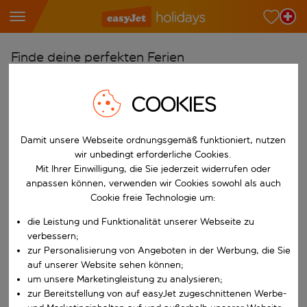
Finde deine perfekten Ferien
Ab
COOKIES
Wähle deine Flughäfen
Beginne mit der Eingabe für die automatische Vervollständigung. W
Nach
Damit unsere Webseite ordnungsgemäß funktioniert, nutzen
Reiseziele finden
wir unbedingt erforderliche Cookies.
Mit Ihrer Einwilligung, die Sie jederzeit widerrufen oder
Beginne mit der Eingabe für die automatische Vervollständigung. W
Wann
anpassen können, verwenden wir Cookies sowohl als auch
Cookie freie Technologie um:
Wähle deine Reisedaten
die Leistung und Funktionalität unserer Webseite zu
W&auml;hle ein Ab- und R&uuml;ckflugdatum aus.
Wer
verbessern;
zur Personalisierung von Angeboten in der Werbung, die Sie
auf unserer Website sehen können;
um unsere Marketingleistung zu analysieren;
Suchen
zur Bereitstellung von auf easyJet zugeschnittenen Werbe-