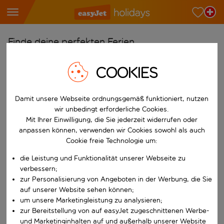
Finde deine perfekten Ferien
Ab
COOKIES
Wähle deine Flughäfen
Beginne mit der Eingabe für die automatische Vervollständigung. W
Damit unsere Webseite ordnungsgemäß funktioniert, nutzen
Nach
wir unbedingt erforderliche Cookies.
Reiseziele finden
Mit Ihrer Einwilligung, die Sie jederzeit widerrufen oder
Beginne mit der Eingabe für die automatische Vervollständigung. W
anpassen können, verwenden wir Cookies sowohl als auch
Wann
Cookie freie Technologie um:
Wähle deine Reisedaten
die Leistung und Funktionalität unserer Webseite zu
W&auml;hle ein Ab- und R&uuml;ckflugdatum aus.
Wer
verbessern;
zur Personalisierung von Angeboten in der Werbung, die Sie
auf unserer Website sehen können;
um unsere Marketingleistung zu analysieren;
zur Bereitstellung von auf easyJet zugeschnittenen Werbe-
Suchen
und Marketinginhalten auf und außerhalb unserer Website