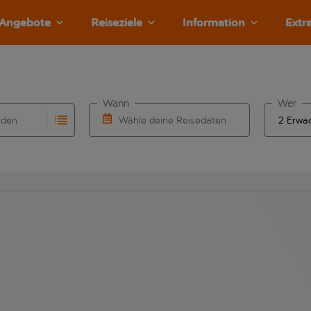
Angebote
Reiseziele
Information
Extr
Wann
Wer
nden
Wähle deine Reisedaten
llständigung. Wenn für den Herkunftsflughafen automatisch v
Eingabe für die automatische Vervollständigung. Wenn für den
W&auml;hle ein Ab- und R&uuml;ckflugdatu