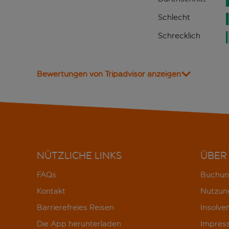
Schlecht
Schrecklich
Bewertungen von Tripadvisor anzeigen
NÜTZLICHE LINKS
ÜBER
FAQs
Buchun
Kontakt
Nutzun
Barrierefreies Reisen
Insolve
Die App herunterladen
Impres