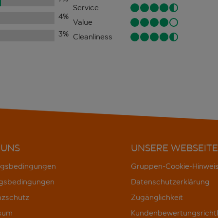
Service
4
%
Value
3
%
Cleanliness
 UNS
UNSERE WEBSEITE
gsbedingungen
Gruppen-Cookie-Hinwei
gsbedingungen
Datenschutzerklärung
nzschutz
Zugänglichkeit
sum
Kundenbewertungsrichtl