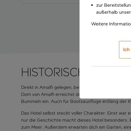
zur Bereitstell
außerhalb unser
Weitere Informati
Ich
Historisches Klos
Direkt in Amalfi gelegen, befindet sich dieses Hot
Dom von Amalfi erreichst du bequem zu Fuß und run
Bummeln ein. Auch für Bootsausflüge entlang der Kü
Das Hotel selbst steckt voller Charakter: Einst war
nur die Geschichte macht dieses Hotel besonders. E
zum Meer. Außerdem erwarten dich ein Garten, ein