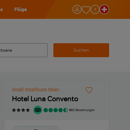
as
Flüge
Suchen
ervollständigte Ergebnisse verfügbar sind, verwende die Tabu
 Zielflughafen automatisch vervollständigte Ergebnisse verfü
m aus.
Amalfi
Amalfiküste
Italien
Hotel Luna Convento
860 Bewertungen