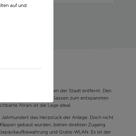
lten auf und
hmten historischen Zentrum der Stadt entfernt. Den
 von Zitrusduft erfüllte Gassen zum entspannten
barte Atrani ist die Lage ideal.
13. Jahrhundert das Herzstück der Anlage. Doch nicht
e Klippen gebaut wurden, bieten direkten Zugang
, Gepäckaufbewahrung und Gratis-WLAN. Es ist der