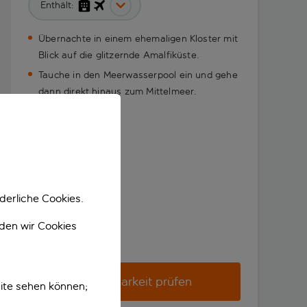
Enthält:
Übernachte in einem ehemaligen Kloster mit
Blick auf die glitzernde Amalfiküste.
Tauche in den Meerwasserpool ein und gehe
dann direkt hinaus zum Mittelmeer.
derliche Cookies.
nden wir Cookies
Verfügbarkeit prüfen
ite sehen können;