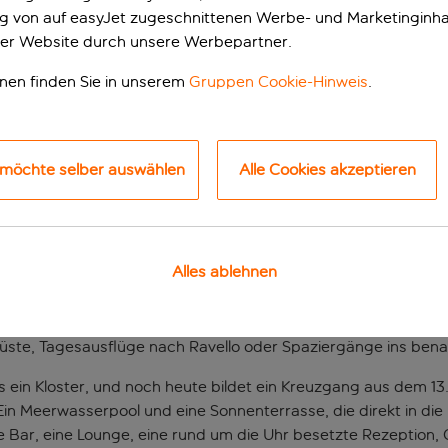
ung von auf easyJet zugeschnittenen Werbe- und Marketinginha
er Website durch unsere Werbepartner.
onen finden Sie in unserem
Gruppen Cookie-Hinweis
.
 möchte selber auswählen
Alle Cookies akzeptieren
terhotel in Amalfi
Alles ablehnen
el nur wenige Schritte von der Küste, dem Hafen und dem berü
d um die Piazza del Duomo laden kleine Cafés, Geschäfte und
ste, Tagesausflüge nach Ravello oder Spaziergänge ins benach
 es ein Kloster, und noch heute bildet ein Kreuzgang aus dem 
in Meerwasserpool und eine Sonnenterrasse, die direkt in di
e Bar, eine Lounge, eine rund um die Uhr besetzte Rezeption