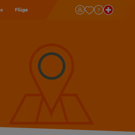
as
Flüge