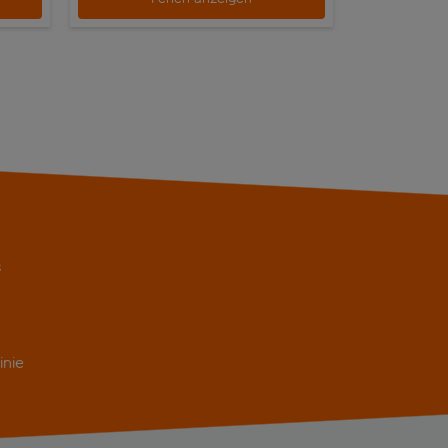
s
inie