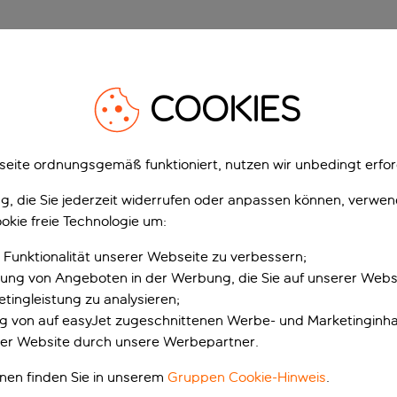
 Besichtigung von Sehe
COOKIES
h entspannen und die lokalen Sehenswürdigkeiten geniessen ka
n. Deshalb ist es gut, wenn du dir Gedanken darüber machst, w
eite ordnungsgemäß funktioniert, nutzen wir unbedingt erfor
Wenn du im Ausland Auto fa
gung, die Sie jederzeit widerrufen oder anpassen können, verwe
sich die Verkehrsbedingu
okie freie Technologie um:
werden, die du von zu Hau
können von den örtlichen
 Funktionalität unserer Webseite zu verbessern;
Fahrzeugtypen bis hin zu 
erung von Angeboten in der Werbung, die Sie auf unserer Webs
reichen. Vergewissere dich
tingleistung zu analysieren;
du mit einem Mietauto losf
ung von auf easyJet zugeschnittenen Werbe- und Marketinginha
Wichtige Punkte die du be
er Website durch unsere Werbepartner.
Mache dich mit den V
onen finden Sie in unserem
Gruppen Cookie-Hinweis
.
der Website des TCS 