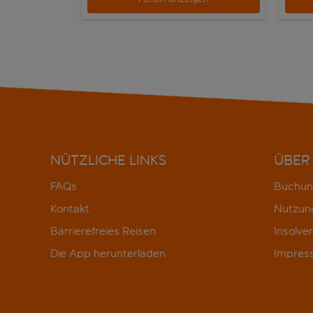
NÜTZLICHE LINKS
ÜBER
FAQs
Buchun
Kontakt
Nutzun
Barrierefreies Reisen
Insolve
Die App herunterladen
Impres