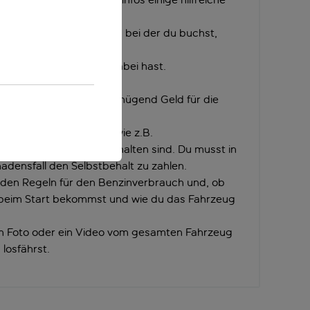
ass die Autovermietung, bei der du buchst,
u die richtigen Papiere dabei hast.
chein mit.
uf deiner Kreditkarte genügend Geld für die
rzeug vorhanden ist.
ber, welche Leistungen wie z.B.
oder Selbstbehalt enthalten sind. Du musst in
hadensfall den Selbstbehalt zu zahlen.
 den Regeln für den Benzinverbrauch und, ob
k beim Start bekommst und wie du das Fahrzeug
ein Foto oder ein Video vom gesamten Fahrzeug
losfährst.