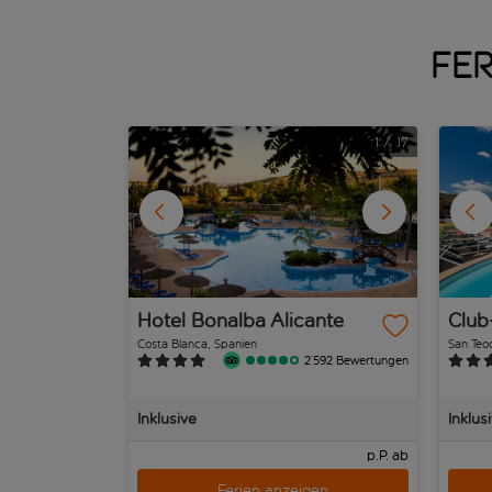
Fer
1
/
17
Hotel Bonalba Alicante
Club-
Costa Blanca, Spanien
San Teod
2’592 Bewertungen
Inklusive
Inklus
p.P. ab
Ferien anzeigen