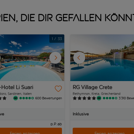
ien, die dir gefallen kön
1
/
33
Hotel Li Suari
RG Village Crete
oro, Sardinien, Italien
Rethymnon, Kreta, Griechenland
600 Bewertungen
3’310 Bew
ive
Inklusive
p.P. ab
Ferien anzeigen
Ferien anzeigen