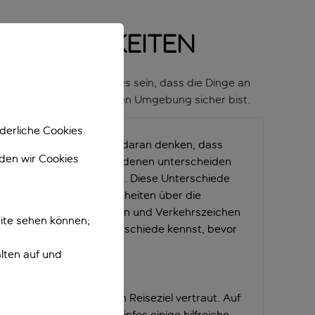
nswürdigkeiten
nnst. Allerdings kann es sein, dass die Dinge an
ie du in einer ungewohnten Umgebung sicher bist.
derliche Cookies.
hren willst, solltest du daran denken, dass
nden wir Cookies
ngen wahrscheinlich von denen unterscheiden
se kennst und erwartest. Diese Unterschiede
 Gesetzen und Gepflogenheiten über die
den Strassenverhältnissen und Verkehrszeichen
ite sehen können;
, dass du all diese Unterschiede kennst, bevor
ährst.
lten auf und
achten solltest:
erkehrsregeln in deinem Reiseziel vertraut. Auf
findest du unter Länderinfos einige hilfreiche