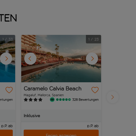
nten
1
/
33
1
/
23
Caramelo Calvia Beach
Blue Sea 
Magaluf, Mallorca, Spanien
Cala d'Or, Mallor
ertungen
328 Bewertungen
Inklusive
Inklusive
p.P. ab
p.P. ab
Ferien anzeigen
Fe