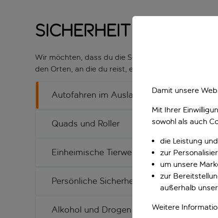
Sicherheit bei der
Wir möchten, dass du die Seele baumeln lassen, dic
den Orten, an die du reist, ein wenig anders laufe
Damit unsere Webs
Autofahren im Ausland
Mit Ihrer Einwilli
sowohl als auch Co
Quads und Roller
die Leistung und
Einheimische Tierwelt
zur Personalisi
um unsere Marke
zur Bereitstell
Persönliche Sicherheit
außerhalb unser
Weitere Informati
Alkohol und Drogen