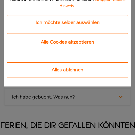
Reise ist es hilfreich zu wissen, was dich erwartet und was an
Hinweis
.
deinem Ferienort möglicherweise anders sein könnte. Somit
kannst du sicher sein, dass deine Ferien genau das Richtige für
dich und deine Gruppe ist.
Ich möchte selber auswählen
Alle Cookies akzeptieren
Das richtige Reiseziel finden
Deine Gesundheit
Alles ablehnen
Kulturelle Unterschiede (LGBTQ+)
Ich habe gebucht. Was nun?
Ferien, die dir gefallen könnten