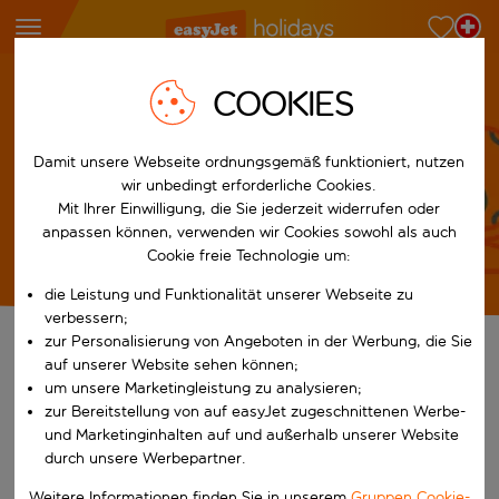
Sicherheit und Wohlbefinden
Die Wahl deiner Ferien
COOKIES
Damit unsere Webseite ordnungsgemäß funktioniert, nutzen
Die Wahl deiner Ferien
wir unbedingt erforderliche Cookies.
Mit Ihrer Einwilligung, die Sie jederzeit widerrufen oder
anpassen können, verwenden wir Cookies sowohl als auch
Cookie freie Technologie um:
die Leistung und Funktionalität unserer Webseite zu
verbessern;
zur Personalisierung von Angeboten in der Werbung, die Sie
Wie du das perfekte Reiseziel
auf unserer Website sehen können;
um unsere Marketingleistung zu analysieren;
findest
zur Bereitstellung von auf easyJet zugeschnittenen Werbe-
und Marketinginhalten auf und außerhalb unserer Website
Die Auswahl deines Reiseziels und Hotels mit easyJet holidays ist
durch unsere Werbepartner.
fast so aufregend wie die Ferien selbst und sorgt dafür, dass du
dich auf etwas freuen kannst. Bei der Auswahl der perfekten
Weitere Informationen finden Sie in unserem
Gruppen Cookie-