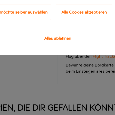
und alle anderen
Extras
wi
Aufgabegepäck oder eine 
 möchte selber auswählen
Alle Cookies akzeptieren
Wenn du besondere Unter
bitte unser Team
.
Vergewissere dich bei dei
Dokumente bei dir hast, o
Alles ablehnen
herunter. Aktuelle Reisei
verschiedenen Stellen des
Flug über den
Flight Track
Bewahre deine Bordkarte 
beim Einsteigen alles berei
ien, die dir gefallen kön