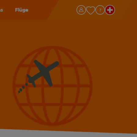
as
Flüge