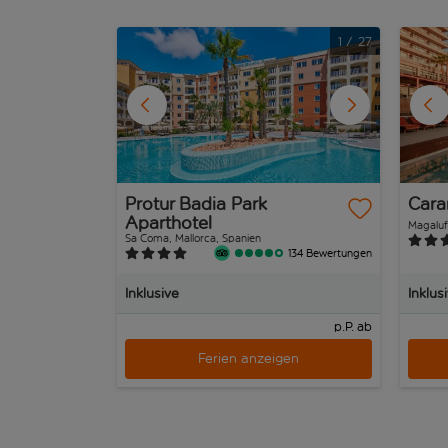
1
/
27
Protur Badia Park
Cara
Aparthotel
Magaluf
Sa Coma, Mallorca, Spanien
134 Bewertungen
Inklusive
Inklus
p.P. ab
Ferien anzeigen