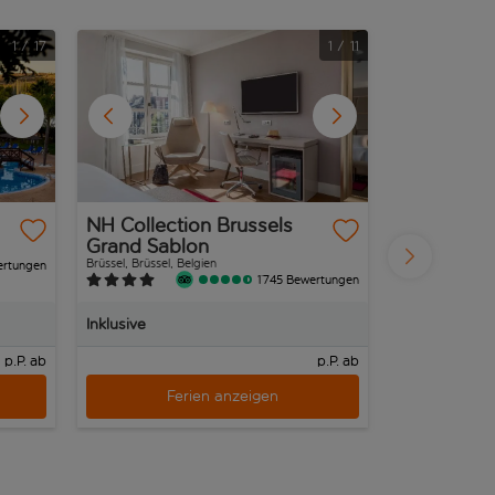
1
/
17
1
/
11
NH Collection Brussels
RG Village
Grand Sablon
Rethymnon, Kreta
Brüssel, Brüssel, Belgien
ertungen
1’745 Bewertungen
Inklusive
Inklusive
p.P. ab
p.P. ab
Ferien anzeigen
Fe