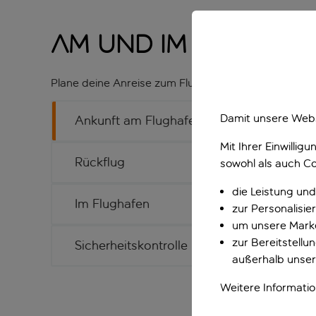
Am und im Flughaf
Plane deine Anreise zum Flughafen rechtzeitig, damit
Damit unsere Webs
Ankunft am Flughafen
Mit Ihrer Einwilli
Rückflug
sowohl als auch Co
die Leistung und
Im Flughafen
zur Personalisi
um unsere Marke
zur Bereitstell
Sicherheitskontrolle
außerhalb unser
Weitere Informati