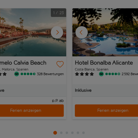
1
/
23
melo Calvia Beach
Hotel Bonalba Alicante
, Mallorca, Spanien
Costa Blanca, Spanien
328 Bewertungen
2’592 Bew
ive
Inklusive
p.P. ab
Ferien anzeigen
Ferien anzeigen