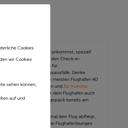
ast.
derliche Cookies.
nügend früh am Flughafen ankommst, speziell
 da dann der Andrang an den Check-in-
nden wir Cookies
 Plane genügend Zeit ein für
sse, wie Staus oder Zugsausfälle. Denke
 (Gepäckabgabe) an den meisten Flughäfen 40
ite sehen können;
esst, an manchen Flughäfen und
für manche
 vorher. Eventuell bietet dein Flughafen auch
lten auf und
an, wo du dein Aufgabegepäck bereits am
t.
 App, von welchem Terminal dein Flug abfliegt,
en Flughafenparkplatz, die Flughafenlounges