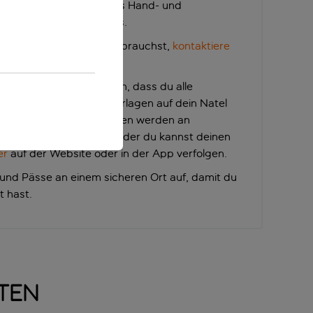
e Sitzplätze, zusätzliches Hand- und
Fast Track Security Pass.
stützung am Flughafen brauchst,
kontaktiere
ner Ankunft am Flughafen, dass du alle
der lade deine Reiseunterlagen auf dein Natel
nformationen und Flugzeiten werden an
 Flughafens angezeigt, oder du kannst deinen
er
auf der Website oder in der App verfolgen.
und Pässe an einem sicheren Ort auf, damit du
t hast.
nten