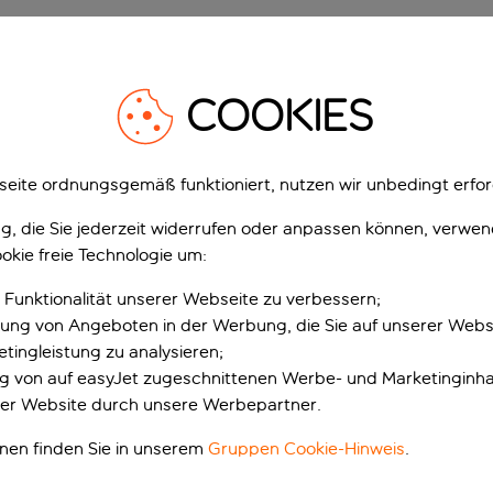
en
COOKIES
 du einen reibungslosen und stressfreien Start in die Ferien h
eite ordnungsgemäß funktioniert, nutzen wir unbedingt erfor
Stelle sicher, dass du ge
während den Schulferien,
gung, die Sie jederzeit widerrufen oder anpassen können, verwe
Schaltern am grössten ist.
okie freie Technologie um:
unvorhergesehende Ereigni
 Funktionalität unserer Webseite zu verbessern;
daran, dass das Bag Drop
erung von Angeboten in der Werbung, die Sie auf unserer Webs
Minuten vor Abflug schli
tingleistung zu analysieren;
Reiseziele
sogar 60 Minuten
ung von auf easyJet zugeschnittenen Werbe- und Marketinginha
einen
Vorabend Bag Drop
er Website durch unsere Werbepartner.
Vorabend abgeben kanns
onen finden Sie in unserem
Gruppen Cookie-Hinweis
.
Überprüfe auf der easyJet
und buche im Voraus dein