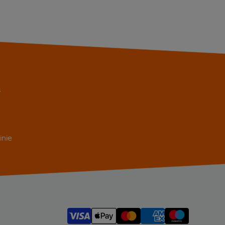
s
inie