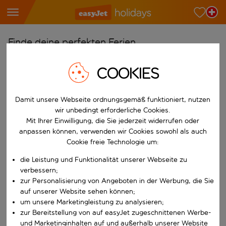
Finde deine perfekten Ferien
Ab
COOKIES
Wähle deine Flughäfen
Beginne mit der Eingabe für die automatische Vervollständigung. W
Damit unsere Webseite ordnungsgemäß funktioniert, nutzen
Nach
wir unbedingt erforderliche Cookies.
Reiseziele finden
Mit Ihrer Einwilligung, die Sie jederzeit widerrufen oder
Beginne mit der Eingabe für die automatische Vervollständigung. W
anpassen können, verwenden wir Cookies sowohl als auch
Wann
Cookie freie Technologie um:
Wähle deine Reisedaten
die Leistung und Funktionalität unserer Webseite zu
W&auml;hle ein Ab- und R&uuml;ckflugdatum aus.
Wer
verbessern;
zur Personalisierung von Angeboten in der Werbung, die Sie
auf unserer Website sehen können;
um unsere Marketingleistung zu analysieren;
zur Bereitstellung von auf easyJet zugeschnittenen Werbe-
Suchen
und Marketinginhalten auf und außerhalb unserer Website