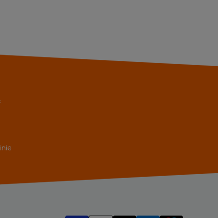
s
inie