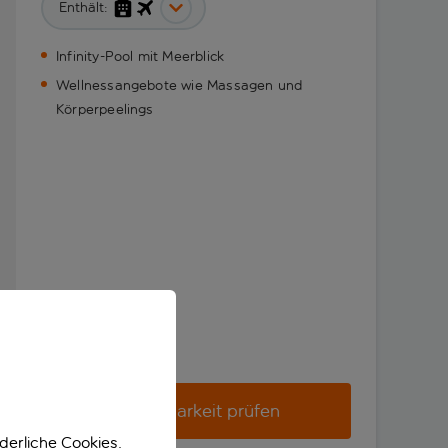
Enthält:
Infinity-Pool mit Meerblick
Wellnessangebote wie Massagen und
Körperpeelings
Verfügbarkeit prüfen
derliche Cookies.