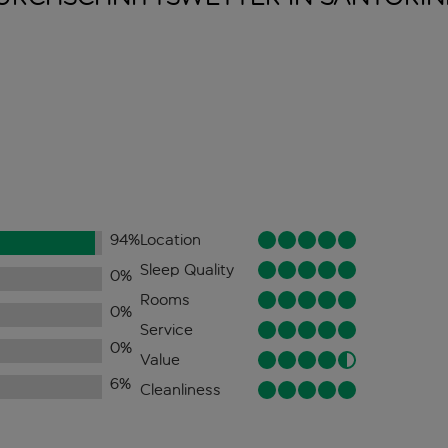
94
%
Location
Sleep Quality
0
%
Rooms
0
%
Service
0
%
Value
6
%
Cleanliness