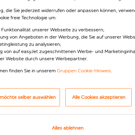
gung, die Sie jederzeit widerrufen oder anpassen können, verwe
okie freie Technologie um:
 Funktionalität unserer Webseite zu verbessern;
erung von Angeboten in der Werbung, die Sie auf unserer Webs
tingleistung zu analysieren;
ung von auf easyJet zugeschnittenen Werbe- und Marketinginha
er Website durch unsere Werbepartner.
onen finden Sie in unserem
Gruppen Cookie-Hinweis
.
thalt im verschlafe
Punkt von Santorin und enttäuscht nicht, was die Aussicht an
 möchte selber auswählen
Alle Cookies akzeptieren
Spur, ohne dabei auf Luxus verzichten zu müssen.
ünf-Sterne-Aufenthalt freuen. Die Poollandschaft ist einfach t
en, auf denen du dich entspannt zurücklehnen und die Welt a
fasst Massagen, Aromatherapien und wohltuende Körperpeel
Alles ablehnen