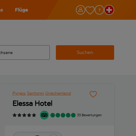
as
Flüge
Suchen
ervollständigte Ergebnisse verfügbar sind, verwende die Tabu
 Zielflughafen automatisch vervollständigte Ergebnisse verfü
m aus.
Pyrgos
Santorini
Griechenland
Elessa Hotel
33 Bewertungen