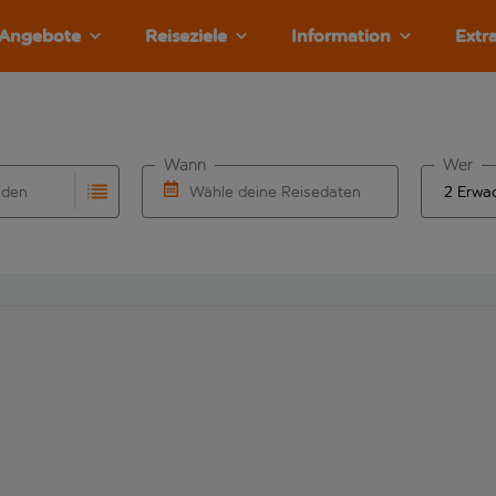
Angebote
Reiseziele
Information
Extr
Wann
Wer
nden
Wähle deine Reisedaten
llständigung. Wenn für den Herkunftsflughafen automatisch v
Eingabe für die automatische Vervollständigung. Wenn für den
W&auml;hle ein Ab- und R&uuml;ckflugdatu