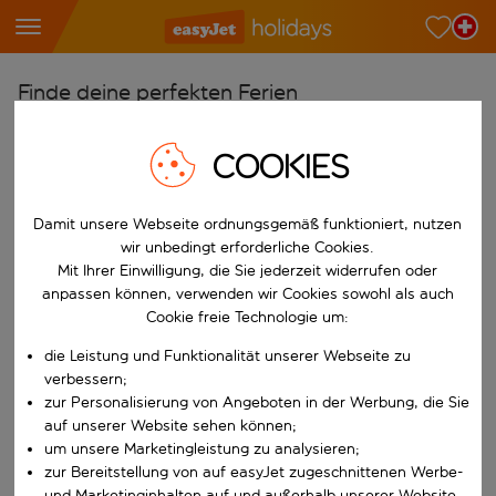
Finde deine perfekten Ferien
Ab
COOKIES
Wähle deine Flughäfen
Beginne mit der Eingabe für die automatische Vervollständigung. W
Nach
Damit unsere Webseite ordnungsgemäß funktioniert, nutzen
Reiseziele finden
wir unbedingt erforderliche Cookies.
Mit Ihrer Einwilligung, die Sie jederzeit widerrufen oder
Beginne mit der Eingabe für die automatische Vervollständigung. W
anpassen können, verwenden wir Cookies sowohl als auch
Wann
Cookie freie Technologie um:
Wähle deine Reisedaten
die Leistung und Funktionalität unserer Webseite zu
W&auml;hle ein Ab- und R&uuml;ckflugdatum aus.
Wer
verbessern;
zur Personalisierung von Angeboten in der Werbung, die Sie
auf unserer Website sehen können;
um unsere Marketingleistung zu analysieren;
Suchen
zur Bereitstellung von auf easyJet zugeschnittenen Werbe-
und Marketinginhalten auf und außerhalb unserer Website