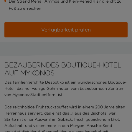
Der Strand Megali Ammos und Klein-Venedig sind leicht zu
Fuß zu erreichen
Verfügbarkeit prüfen
BEZAUBERNDES BOUTIQUE-HOTEL
AUF MYKONOS
Das familiengeführte Despotiko ist ein wunderschönes Boutique-
Hotel, das nur wenige Gehminuten vom bezaubernden Zentrum
von Mykonos-Stadt entfernt ist.
Das reichhaltige Frühstücksbuffet wird in einem 200 Jahre alten
Herrenhaus serviert, das einst das „Haus des Bischofs“ war.
Starte mit einer Auswahl an Gebäck, frisch gebackenem Brot,
Aufschnitt und vielem mehr in den Morgen. Anschließend
erwartet dich der Außenpool, der in einem Innenhof mit