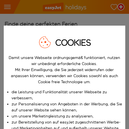
Finde deine perfekten Ferien
Ab
COOKIES
Wähle deine Flughäfen
Beginne mit der Eingabe für die automatische Vervollständigung. W
Nach
Damit unsere Webseite ordnungsgemäß funktioniert, nutzen
wir unbedingt erforderliche Cookies.
Reiseziele finden
Mit Ihrer Einwilligung, die Sie jederzeit widerrufen oder
Beginne mit der Eingabe für die automatische Vervollständigung. W
anpassen können, verwenden wir Cookies sowohl als auch
Wann
Cookie freie Technologie um:
Wähle deine Reisedaten
die Leistung und Funktionalität unserer Webseite zu
W&auml;hle ein Ab- und R&uuml;ckflugdatum aus.
Wer
verbessern;
zur Personalisierung von Angeboten in der Werbung, die Sie
auf unserer Website sehen können;
um unsere Marketingleistung zu analysieren;
zur Bereitstellung von auf easyJet zugeschnittenen Werbe-
Suchen
und Marketinginhalten auf und außerhalb unserer Website