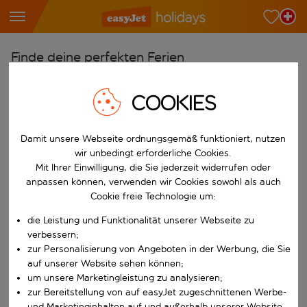
Finde deine perfekten Ferien
Ab
COOKIES
Wähle deine Flughäfen
Beginne mit der Eingabe für die automatische Vervollständigung. W
Nach
Damit unsere Webseite ordnungsgemäß funktioniert, nutzen
Reiseziele finden
wir unbedingt erforderliche Cookies.
Mit Ihrer Einwilligung, die Sie jederzeit widerrufen oder
Beginne mit der Eingabe für die automatische Vervollständigung. W
anpassen können, verwenden wir Cookies sowohl als auch
Wann
Cookie freie Technologie um:
Wähle deine Reisedaten
die Leistung und Funktionalität unserer Webseite zu
W&auml;hle ein Ab- und R&uuml;ckflugdatum aus.
Wer
verbessern;
zur Personalisierung von Angeboten in der Werbung, die Sie
auf unserer Website sehen können;
um unsere Marketingleistung zu analysieren;
Suchen
zur Bereitstellung von auf easyJet zugeschnittenen Werbe-
und Marketinginhalten auf und außerhalb unserer Website