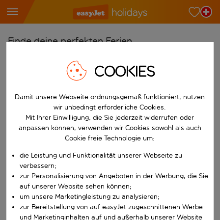
Finde deine perfekten Ferien
Ab
COOKIES
Wähle deine Flughäfen
Beginne mit der Eingabe für die automatische Vervollständigung. W
Damit unsere Webseite ordnungsgemäß funktioniert, nutzen
Nach
wir unbedingt erforderliche Cookies.
Reiseziele finden
Mit Ihrer Einwilligung, die Sie jederzeit widerrufen oder
Beginne mit der Eingabe für die automatische Vervollständigung. W
anpassen können, verwenden wir Cookies sowohl als auch
Wann
Cookie freie Technologie um:
Wähle deine Reisedaten
die Leistung und Funktionalität unserer Webseite zu
W&auml;hle ein Ab- und R&uuml;ckflugdatum aus.
Wer
verbessern;
zur Personalisierung von Angeboten in der Werbung, die Sie
auf unserer Website sehen können;
um unsere Marketingleistung zu analysieren;
zur Bereitstellung von auf easyJet zugeschnittenen Werbe-
Suchen
und Marketinginhalten auf und außerhalb unserer Website