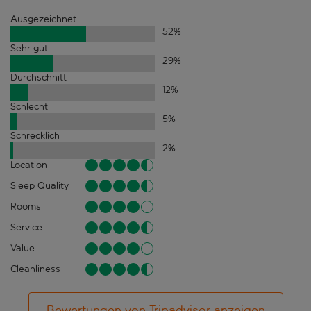
Ausgezeichnet
52
%
Sehr gut
29
%
Durchschnitt
12
%
Schlecht
5
%
Schrecklich
2
%
Location
Sleep Quality
Rooms
Service
Value
Cleanliness
Bewertungen von Tripadvisor anzeigen