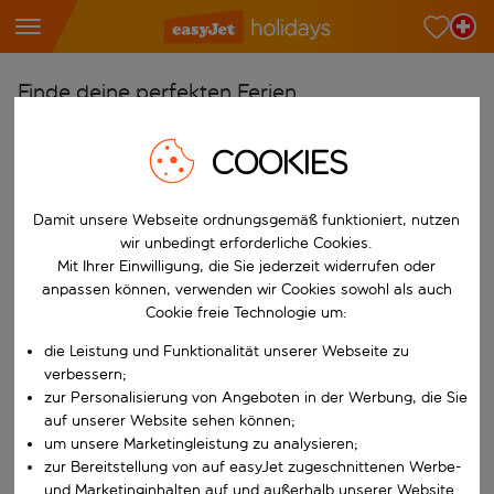
Finde deine perfekten Ferien
Ab
COOKIES
Wähle deine Flughäfen
Beginne mit der Eingabe für die automatische Vervollständigung. W
Nach
Damit unsere Webseite ordnungsgemäß funktioniert, nutzen
wir unbedingt erforderliche Cookies.
Reiseziele finden
Mit Ihrer Einwilligung, die Sie jederzeit widerrufen oder
Beginne mit der Eingabe für die automatische Vervollständigung. W
anpassen können, verwenden wir Cookies sowohl als auch
Wann
Cookie freie Technologie um:
Wähle deine Reisedaten
die Leistung und Funktionalität unserer Webseite zu
W&auml;hle ein Ab- und R&uuml;ckflugdatum aus.
Wer
verbessern;
zur Personalisierung von Angeboten in der Werbung, die Sie
auf unserer Website sehen können;
um unsere Marketingleistung zu analysieren;
zur Bereitstellung von auf easyJet zugeschnittenen Werbe-
Suchen
und Marketinginhalten auf und außerhalb unserer Website