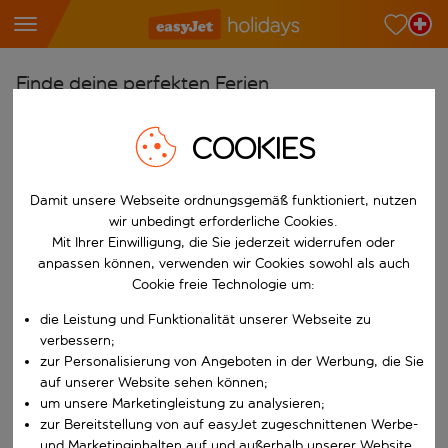
Finde deine perfekten Ferien
Ab
COOKIES
Wähle deine Flughäfen
Beginne mit der Eingabe für die automatische Vervollständigung. W
Nach
Damit unsere Webseite ordnungsgemäß funktioniert, nutzen
wir unbedingt erforderliche Cookies.
Reiseziele finden
Mit Ihrer Einwilligung, die Sie jederzeit widerrufen oder
Beginne mit der Eingabe für die automatische Vervollständigung. W
anpassen können, verwenden wir Cookies sowohl als auch
Wann
Cookie freie Technologie um:
Wähle deine Reisedaten
die Leistung und Funktionalität unserer Webseite zu
W&auml;hle ein Ab- und R&uuml;ckflugdatum aus.
Wer
verbessern;
zur Personalisierung von Angeboten in der Werbung, die Sie
auf unserer Website sehen können;
um unsere Marketingleistung zu analysieren;
zur Bereitstellung von auf easyJet zugeschnittenen Werbe-
Suchen
und Marketinginhalten auf und außerhalb unserer Website