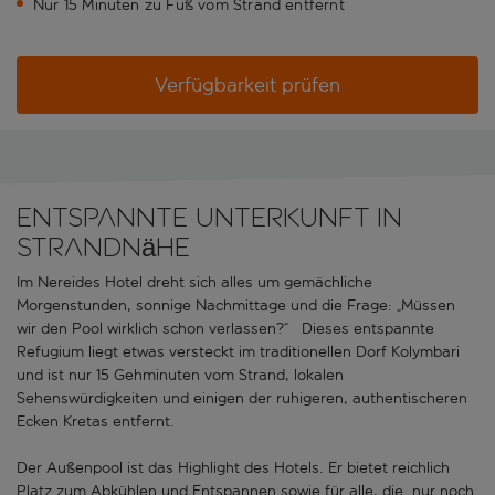
Nur 15 Minuten zu Fuß vom Strand entfernt
Verfügbarkeit prüfen
Entspannte Unterkunft in
Strandnähe
Im Nereides Hotel dreht sich alles um gemächliche
Morgenstunden, sonnige Nachmittage und die Frage: „Müssen
wir den Pool wirklich schon verlassen?“ Dieses entspannte
Refugium liegt etwas versteckt im traditionellen Dorf Kolymbari
und ist nur 15 Gehminuten vom Strand, lokalen
Sehenswürdigkeiten und einigen der ruhigeren, authentischeren
Ecken Kretas entfernt.
Der Außenpool ist das Highlight des Hotels. Er bietet reichlich
Platz zum Abkühlen und Entspannen sowie für alle, die „nur noch