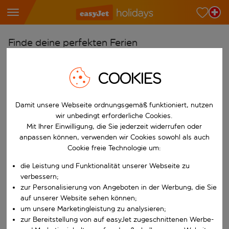
Finde deine perfekten Ferien
Ab
COOKIES
Wähle deine Flughäfen
Beginne mit der Eingabe für die automatische Vervollständigung. W
Nach
Damit unsere Webseite ordnungsgemäß funktioniert, nutzen
Reiseziele finden
wir unbedingt erforderliche Cookies.
Mit Ihrer Einwilligung, die Sie jederzeit widerrufen oder
Beginne mit der Eingabe für die automatische Vervollständigung. W
Wann
anpassen können, verwenden wir Cookies sowohl als auch
Cookie freie Technologie um:
Wähle deine Reisedaten
die Leistung und Funktionalität unserer Webseite zu
W&auml;hle ein Ab- und R&uuml;ckflugdatum aus.
Wer
verbessern;
zur Personalisierung von Angeboten in der Werbung, die Sie
auf unserer Website sehen können;
um unsere Marketingleistung zu analysieren;
Suchen
zur Bereitstellung von auf easyJet zugeschnittenen Werbe-