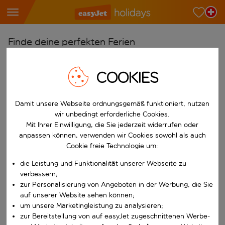
Finde deine perfekten Ferien
Ab
COOKIES
Wähle deine Flughäfen
Beginne mit der Eingabe für die automatische Vervollständigung. W
Nach
Damit unsere Webseite ordnungsgemäß funktioniert, nutzen
Reiseziele finden
wir unbedingt erforderliche Cookies.
Mit Ihrer Einwilligung, die Sie jederzeit widerrufen oder
Beginne mit der Eingabe für die automatische Vervollständigung. W
Wann
anpassen können, verwenden wir Cookies sowohl als auch
Cookie freie Technologie um:
Wähle deine Reisedaten
W&auml;hle ein Ab- und R&uuml;ckflugdatum aus.
die Leistung und Funktionalität unserer Webseite zu
Wer
verbessern;
zur Personalisierung von Angeboten in der Werbung, die Sie
auf unserer Website sehen können;
um unsere Marketingleistung zu analysieren;
Suchen
zur Bereitstellung von auf easyJet zugeschnittenen Werbe-