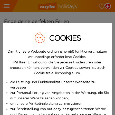
Finde deine perfekten Ferien
Ab
COOKIES
Wähle deine Flughäfen
Beginne mit der Eingabe für die automatische Vervollständigung. W
Nach
Damit unsere Webseite ordnungsgemäß funktioniert, nutzen
wir unbedingt erforderliche Cookies.
Reiseziele finden
Mit Ihrer Einwilligung, die Sie jederzeit widerrufen oder
Beginne mit der Eingabe für die automatische Vervollständigung. W
anpassen können, verwenden wir Cookies sowohl als auch
Wann
Cookie freie Technologie um:
Wähle deine Reisedaten
die Leistung und Funktionalität unserer Webseite zu
W&auml;hle ein Ab- und R&uuml;ckflugdatum aus.
Wer
verbessern;
zur Personalisierung von Angeboten in der Werbung, die Sie
auf unserer Website sehen können;
um unsere Marketingleistung zu analysieren;
zur Bereitstellung von auf easyJet zugeschnittenen Werbe-
Suchen
und Marketinginhalten auf und außerhalb unserer Website