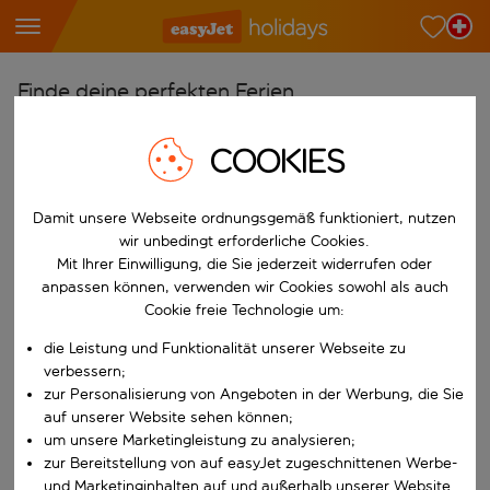
Finde deine perfekten Ferien
Ab
COOKIES
Wähle deine Flughäfen
Beginne mit der Eingabe für die automatische Vervollständigung. W
Nach
Damit unsere Webseite ordnungsgemäß funktioniert, nutzen
wir unbedingt erforderliche Cookies.
Reiseziele finden
Mit Ihrer Einwilligung, die Sie jederzeit widerrufen oder
Beginne mit der Eingabe für die automatische Vervollständigung. W
anpassen können, verwenden wir Cookies sowohl als auch
Wann
Cookie freie Technologie um:
Wähle deine Reisedaten
die Leistung und Funktionalität unserer Webseite zu
W&auml;hle ein Ab- und R&uuml;ckflugdatum aus.
Wer
verbessern;
zur Personalisierung von Angeboten in der Werbung, die Sie
auf unserer Website sehen können;
um unsere Marketingleistung zu analysieren;
zur Bereitstellung von auf easyJet zugeschnittenen Werbe-
Suchen
und Marketinginhalten auf und außerhalb unserer Website