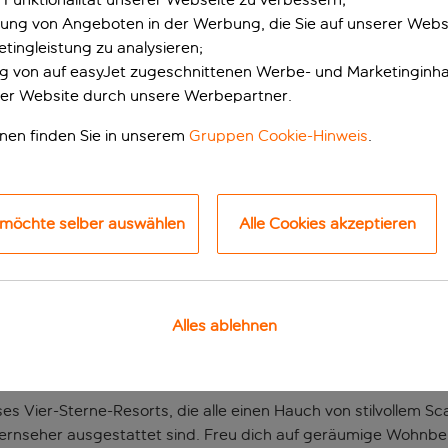
erung von Angeboten in der Werbung, die Sie auf unserer Webs
tingleistung zu analysieren;
ung von auf easyJet zugeschnittenen Werbe- und Marketinginha
er Website durch unsere Werbepartner.
onen finden Sie in unserem
Gruppen Cookie-Hinweis
.
 möchte selber auswählen
Alle Cookies akzeptieren
mer Aufenthalt am S
ischen Dorf Marmari auf der Insel Kos und bietet einen ruhige
ikes sind nur wenige Gehminuten entfernt. Das kleine Dorf Ti
Alles ablehnen
hafte Resort liegt nur wenige Schritte vom glitzernden Ägäi
s Vier-Sterne-Resorts, die alle einen Hauch von stilvollem
ernseher ausgestattet sind. Freu dich auf geräumige Wohnber