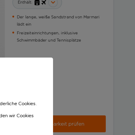
Enthält:
Der lange, weiße Sandstrand von Marmari
lädt ein
Freizeiteinrichtungen, inklusive
Schwimmbäder und Tennisplätze
derliche Cookies.
nden wir Cookies
Verfügbarkeit prüfen