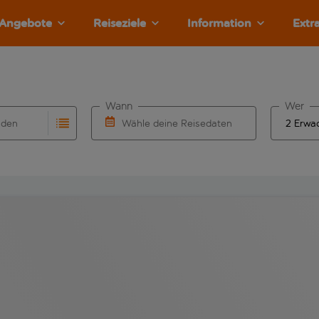
Angebote
Reiseziele
Information
Extr
Wann
Wer
nden
Wähle deine Reisedaten
llständigung. Wenn für den Herkunftsflughafen automatisch v
Eingabe für die automatische Vervollständigung. Wenn für den
W&auml;hle ein Ab- und R&uuml;ckflugdatu