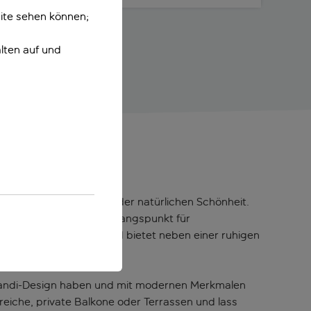
ite sehen können;
lten auf und
trand
n Rückzugsort inmitten der natürlichen Schönheit.
gaki ist ein idealer Ausgangspunkt für
schen Meer entfernt und bietet neben einer ruhigen
 Scandi-Design haben und mit modernen Merkmalen
eiche, private Balkone oder Terrassen und lass