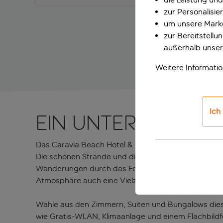
zur Personalisi
um unsere Marke
zur Bereitstell
außerhalb unser
Weitere Informati
Ich
Ein unterhaltsa
Das Caravia Beach Hotel & Bungalows liegt im maler
Die schönen Strände und die Salzwasserlagune von Al
Wanderungen durch das Feuchtgebiet. Dieses zauber
Atmosphäre auch eine Vielzahl von Aktivitäten.
Wähle aus den Zimmern, Suiten und Bungalows diese
wie Gratis-WLAN, Klimaanlage und einem Flachbildf