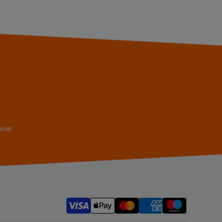
s
inie