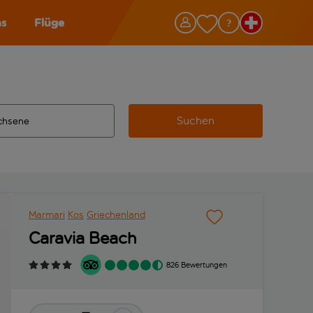
as
Flüge
Suchen
ervollständigte Ergebnisse verfügbar sind, verwende die Tabu
 Zielflughafen automatisch vervollständigte Ergebnisse verfü
m aus.
Marmari
Kos
Griechenland
Caravia Beach
826 Bewertungen