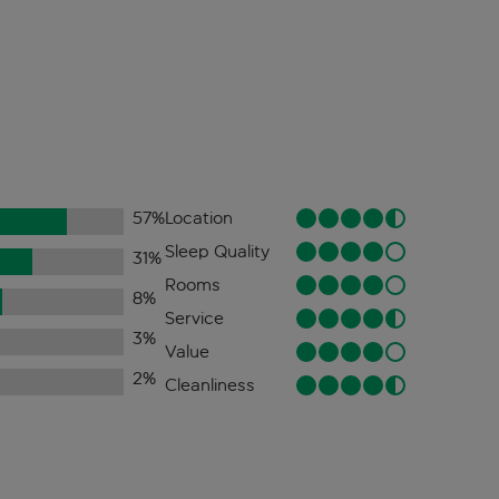
57
%
Location
Sleep Quality
31
%
Rooms
8
%
Service
3
%
Value
2
%
Cleanliness