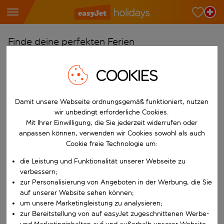
Finde deine perfekten Ferien
Ab
COOKIES
Wähle deine Flughäfen
Beginne mit der Eingabe für die automatische Vervollständigung. W
Nach
Damit unsere Webseite ordnungsgemäß funktioniert, nutzen
Reiseziele finden
wir unbedingt erforderliche Cookies.
Mit Ihrer Einwilligung, die Sie jederzeit widerrufen oder
Beginne mit der Eingabe für die automatische Vervollständigung. W
Wann
anpassen können, verwenden wir Cookies sowohl als auch
Cookie freie Technologie um:
Wähle deine Reisedaten
die Leistung und Funktionalität unserer Webseite zu
W&auml;hle ein Ab- und R&uuml;ckflugdatum aus.
Wer
verbessern;
zur Personalisierung von Angeboten in der Werbung, die Sie
auf unserer Website sehen können;
um unsere Marketingleistung zu analysieren;
Suchen
zur Bereitstellung von auf easyJet zugeschnittenen Werbe-