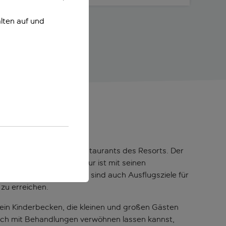
lten auf und
 Geschäften, Bars und Restaurants des Resorts. Der
r berühmte Canal d’Amour ist mit seinen
utes Muss. Von hier aus sind auch Ausflugsziele für
zu erreichen.
 ein Kinderbecken, die kleinen und großen Gästen
dich mit Behandlungen verwöhnen lassen kannst,