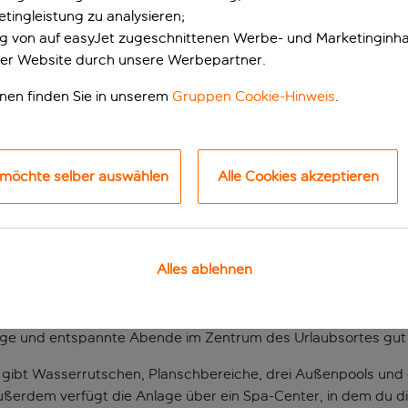
tingleistung zu analysieren;
ung von auf easyJet zugeschnittenen Werbe- und Marketinginha
er Website durch unsere Werbepartner.
onen finden Sie in unserem
Gruppen Cookie-Hinweis
.
 möchte selber auswählen
Alle Cookies akzeptieren
ari mit viel Badespaß
Alles ablehnen
bietet Familienspaß in unmittelbarer Nähe zum Strand, zu den
 zum Schwimmen im Meer und zu Spaziergängen im Sand ein. De
asser und der perfekten Kulisse für unzählige Fotos ein absol
ge und entspannte Abende im Zentrum des Urlaubsortes gut 
Es gibt Wasserrutschen, Planschbereiche, drei Außenpools und
 Außerdem verfügt die Anlage über ein Spa-Center, in dem du 