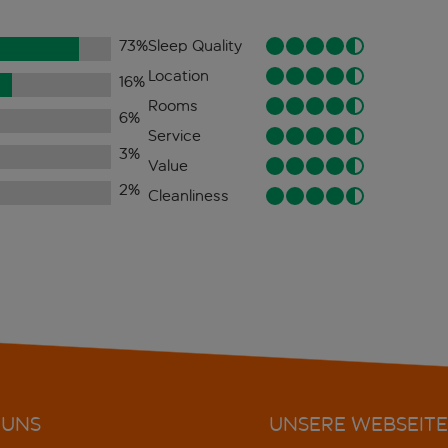
73
%
Sleep Quality
Location
16
%
Rooms
6
%
Service
3
%
Value
2
%
Cleanliness
 UNS
UNSERE WEBSEITE