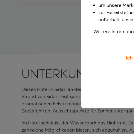
um unsere Marke
zur Bereitstell
außerhalb unser
Weitere Informati
Ich
Unterkunft in Sid
Dieses Hotel in Sidari an der Nordküste von Korfu 
Strand von Sidari liegt ganz in der Nähe und lädt
dramatischen Felsformationen, dem türkisfarbenen W
Bootsfahrten, Aussichtspunkte für Sonnenuntergän
Im Hotel selbst ist der Wasserpark das Highlight. 
zahlreiche Möglichkeiten bieten, sich abzukühlen.