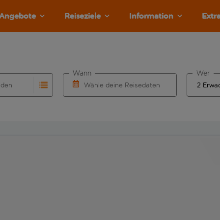
Angebote
Reiseziele
Information
Extr
Wann
Wer
nden
Wähle deine Reisedaten
llständigung. Wenn für den Herkunftsflughafen automatisch v
Eingabe für die automatische Vervollständigung. Wenn für den
W&auml;hle ein Ab- und R&uuml;ckflugdatu