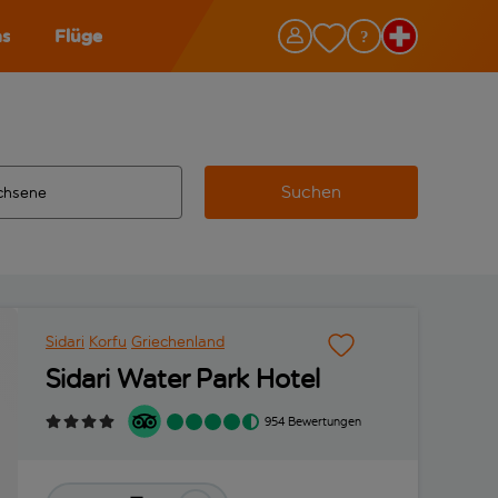
as
Flüge
Suchen
ervollständigte Ergebnisse verfügbar sind, verwende die Tabu
 Zielflughafen automatisch vervollständigte Ergebnisse verfü
m aus.
Sidari
Korfu
Griechenland
Sidari Water Park Hotel
954 Bewertungen