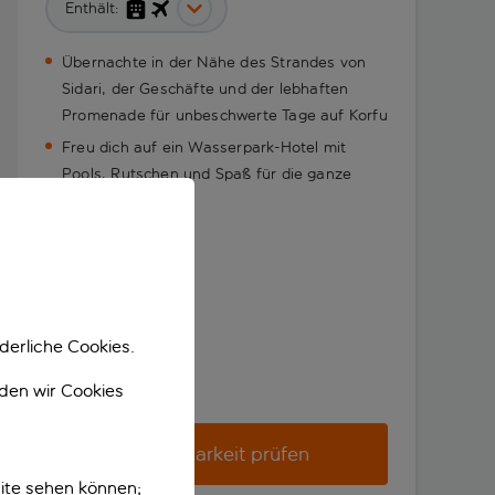
Enthält:
Übernachte in der Nähe des Strandes von
Sidari, der Geschäfte und der lebhaften
Promenade für unbeschwerte Tage auf Korfu
Freu dich auf ein Wasserpark-Hotel mit
Pools, Rutschen und Spaß für die ganze
Familie
derliche Cookies.
nden wir Cookies
Verfügbarkeit prüfen
ite sehen können;