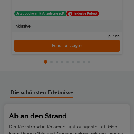
die geschwungene albanische Küste am Horizont zu entdecken.
Kalami hat auch etliche Wassersportangebote auf Lager, und
Jetzt buchen mit Anzahlung p.P.
inklusive Rabatt
J
beim Schnorcheln, Kajakfahren oder Stehpaddeln erhältst du
einen ganz anderen Blickwinkel auf die zerklüftete und
Inklusive
In
wunderschöne Küste Korfus.
p.P. ab
Ferien anzeigen
Die schönsten Erlebnisse
Ab an den Strand
Der Kiesstrand in Kalami ist gut ausgestattet: Man
kann Liegestühle und Sonnenschirme mieten, und es