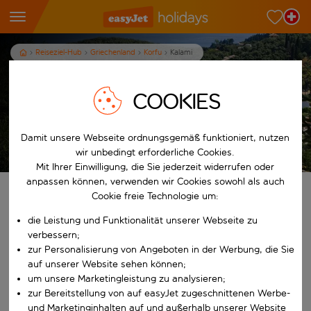
Reiseziel-Hub
Griechenland
Korfu
Kalami
Ferien in Kalami
COOKIES
7
Nächte
p.P. ab
Damit unsere Webseite ordnungsgemäß funktioniert, nutzen
Ferien anzeigen
Es gelten die AGB.
wir unbedingt erforderliche Cookies.
Mit Ihrer Einwilligung, die Sie jederzeit widerrufen oder
anpassen können, verwenden wir Cookies sowohl als auch
Finde deine perfekten Ferien
Cookie freie Technologie um:
die Leistung und Funktionalität unserer Webseite zu
Ab
verbessern;
zur Personalisierung von Angeboten in der Werbung, die Sie
auf unserer Website sehen können;
Beginne mit der Eingabe für die automatische Vervollständigung. W
Nach
um unsere Marketingleistung zu analysieren;
zur Bereitstellung von auf easyJet zugeschnittenen Werbe-
und Marketinginhalten auf und außerhalb unserer Website