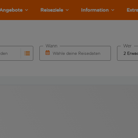
Angebote
Reiseziele
Information
Extr
Wann
Wer
nden
Wähle deine Reisedaten
llständigung. Wenn für den Herkunftsflughafen automatisch v
Eingabe für die automatische Vervollständigung. Wenn für den
W&auml;hle ein Ab- und R&uuml;ckflugdatu