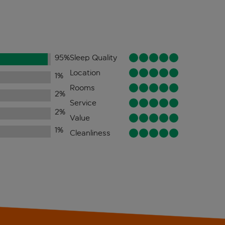
95
%
Sleep Quality
Location
1
%
Rooms
2
%
Service
2
%
Value
1
%
Cleanliness