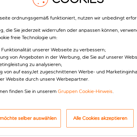
eite ordnungsgemäß funktioniert, nutzen wir unbedingt erfor
gung, die Sie jederzeit widerrufen oder anpassen können, verwe
okie freie Technologie um:
 Funktionalität unserer Webseite zu verbessern;
erung von Angeboten in der Werbung, die Sie auf unserer Webs
tingleistung zu analysieren;
ung von auf easyJet zugeschnittenen Werbe- und Marketinginha
nnender Strandurlau
er Website durch unsere Werbepartner.
onen finden Sie in unserem
Gruppen Cookie-Hinweis
.
der über sechs Jahren liegt in einer abgeschiedenen Bucht an 
h grüne Berge. Dieses Hotel wurde erst im letzten Jahr eröff
 möchte selber auswählen
Alle Cookies akzeptieren
panne dich am Infinity-Pool, lege dich an den abgeschiedenen
ereich im Freien und gönn dir eine Massage am Strand. Well
gewicht zu finden. Und wenn du gerne aktiv bleibst, gibt es a