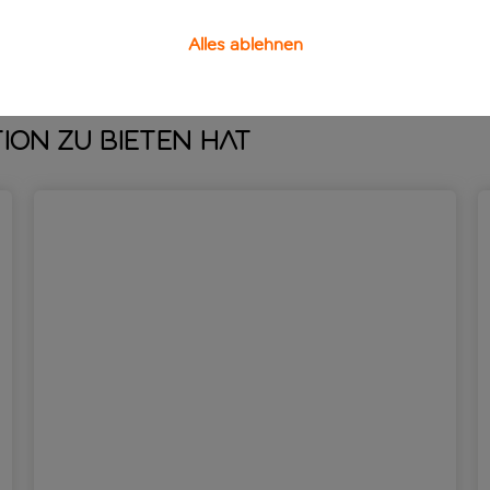
he. Eine Extraportion Spaß erwartet dich im Wasserpark des 
Alles ablehnen
ion zu bieten hat