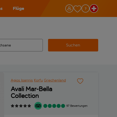
as
Flüge
Suchen
ervollständigte Ergebnisse verfügbar sind, verwende die Tabu
 Zielflughafen automatisch vervollständigte Ergebnisse verfü
m aus.
Agios Ioannis
Korfu
Griechenland
Avali Mar-Bella
Collection
97 Bewertungen