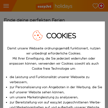
Finde deine perfekten Ferien
Ab
COOKIES
Wähle deine Flughäfen
Beginne mit der Eingabe für die automatische Vervollständigung. W
Nach
Damit unsere Webseite ordnungsgemäß funktioniert, nutzen
wir unbedingt erforderliche Cookies.
Reiseziele finden
Mit Ihrer Einwilligung, die Sie jederzeit widerrufen oder
Beginne mit der Eingabe für die automatische Vervollständigung. W
anpassen können, verwenden wir Cookies sowohl als auch
Wann
Cookie freie Technologie um:
Wähle deine Reisedaten
die Leistung und Funktionalität unserer Webseite zu
W&auml;hle ein Ab- und R&uuml;ckflugdatum aus.
Wer
verbessern;
zur Personalisierung von Angeboten in der Werbung, die Sie
auf unserer Website sehen können;
um unsere Marketingleistung zu analysieren;
zur Bereitstellung von auf easyJet zugeschnittenen Werbe-
Suchen
und Marketinginhalten auf und außerhalb unserer Website