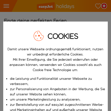
Finde deine perfekten Ferien
Ab
COOKIES
Wähle deine Flughäfen
Beginne mit der Eingabe für die automatische Vervollständigung. W
Nach
Damit unsere Webseite ordnungsgemäß funktioniert, nutzen
wir unbedingt erforderliche Cookies.
Reiseziele finden
Mit Ihrer Einwilligung, die Sie jederzeit widerrufen oder
Beginne mit der Eingabe für die automatische Vervollständigung. W
anpassen können, verwenden wir Cookies sowohl als auch
Wann
Cookie freie Technologie um:
Wähle deine Reisedaten
die Leistung und Funktionalität unserer Webseite zu
W&auml;hle ein Ab- und R&uuml;ckflugdatum aus.
Wer
verbessern;
zur Personalisierung von Angeboten in der Werbung, die Sie
auf unserer Website sehen können;
um unsere Marketingleistung zu analysieren;
zur Bereitstellung von auf easyJet zugeschnittenen Werbe-
Suchen
und Marketinginhalten auf und außerhalb unserer Website