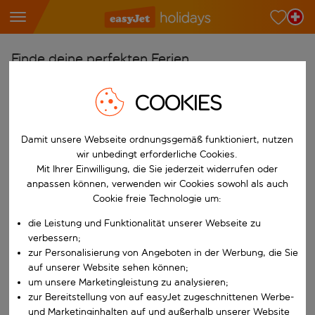
Finde deine perfekten Ferien
Ab
COOKIES
Wähle deine Flughäfen
Beginne mit der Eingabe für die automatische Vervollständigung. W
Nach
Damit unsere Webseite ordnungsgemäß funktioniert, nutzen
wir unbedingt erforderliche Cookies.
Reiseziele finden
Mit Ihrer Einwilligung, die Sie jederzeit widerrufen oder
Beginne mit der Eingabe für die automatische Vervollständigung. W
anpassen können, verwenden wir Cookies sowohl als auch
Wann
Cookie freie Technologie um:
Wähle deine Reisedaten
die Leistung und Funktionalität unserer Webseite zu
W&auml;hle ein Ab- und R&uuml;ckflugdatum aus.
Wer
verbessern;
zur Personalisierung von Angeboten in der Werbung, die Sie
auf unserer Website sehen können;
um unsere Marketingleistung zu analysieren;
zur Bereitstellung von auf easyJet zugeschnittenen Werbe-
Suchen
und Marketinginhalten auf und außerhalb unserer Website