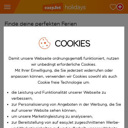
Finde deine perfekten Ferien
Ab
COOKIES
Wähle deine Flughäfen
Beginne mit der Eingabe für die automatische Vervollständigung. W
Nach
Damit unsere Webseite ordnungsgemäß funktioniert, nutzen
Reiseziele finden
wir unbedingt erforderliche Cookies.
Mit Ihrer Einwilligung, die Sie jederzeit widerrufen oder
Beginne mit der Eingabe für die automatische Vervollständigung. W
Wann
anpassen können, verwenden wir Cookies sowohl als auch
Cookie freie Technologie um:
Wähle deine Reisedaten
die Leistung und Funktionalität unserer Webseite zu
W&auml;hle ein Ab- und R&uuml;ckflugdatum aus.
Wer
verbessern;
zur Personalisierung von Angeboten in der Werbung, die Sie
auf unserer Website sehen können;
um unsere Marketingleistung zu analysieren;
Suchen
zur Bereitstellung von auf easyJet zugeschnittenen Werbe-