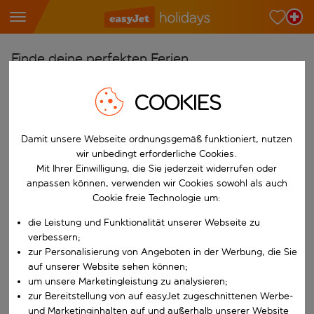
Finde deine perfekten Ferien
Ab
COOKIES
Wähle deine Flughäfen
Beginne mit der Eingabe für die automatische Vervollständigung. W
Nach
Damit unsere Webseite ordnungsgemäß funktioniert, nutzen
wir unbedingt erforderliche Cookies.
Reiseziele finden
Mit Ihrer Einwilligung, die Sie jederzeit widerrufen oder
Beginne mit der Eingabe für die automatische Vervollständigung. W
anpassen können, verwenden wir Cookies sowohl als auch
Wann
Cookie freie Technologie um:
Wähle deine Reisedaten
die Leistung und Funktionalität unserer Webseite zu
W&auml;hle ein Ab- und R&uuml;ckflugdatum aus.
Wer
verbessern;
zur Personalisierung von Angeboten in der Werbung, die Sie
auf unserer Website sehen können;
um unsere Marketingleistung zu analysieren;
zur Bereitstellung von auf easyJet zugeschnittenen Werbe-
Suchen
und Marketinginhalten auf und außerhalb unserer Website