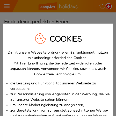
Finde deine perfekten Ferien
Ab
COOKIES
Wähle deine Flughäfen
Beginne mit der Eingabe für die automatische Vervollständigung. W
Nach
Damit unsere Webseite ordnungsgemäß funktioniert, nutzen
Reiseziele finden
wir unbedingt erforderliche Cookies.
Mit Ihrer Einwilligung, die Sie jederzeit widerrufen oder
Beginne mit der Eingabe für die automatische Vervollständigung. W
anpassen können, verwenden wir Cookies sowohl als auch
Wann
Cookie freie Technologie um:
Wähle deine Reisedaten
die Leistung und Funktionalität unserer Webseite zu
W&auml;hle ein Ab- und R&uuml;ckflugdatum aus.
Wer
verbessern;
zur Personalisierung von Angeboten in der Werbung, die Sie
auf unserer Website sehen können;
um unsere Marketingleistung zu analysieren;
Suchen
zur Bereitstellung von auf easyJet zugeschnittenen Werbe-
und Marketinginhalten auf und außerhalb unserer Website