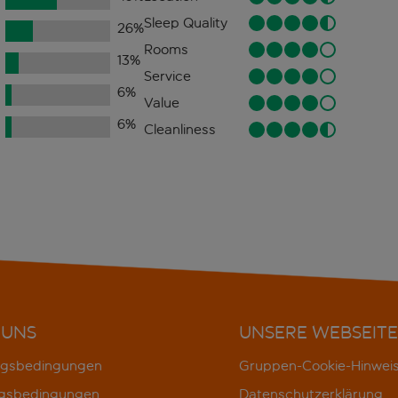
Sleep Quality
26
%
Rooms
13
%
Service
6
%
Value
6
%
Cleanliness
 UNS
UNSERE WEBSEITE
gsbedingungen
Gruppen-Cookie-Hinwei
gsbedingungen
Datenschutzerklärung