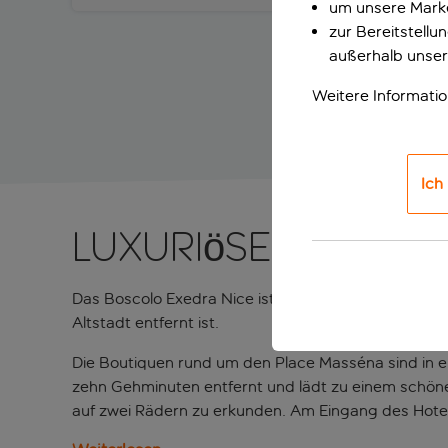
um unsere Marke
zur Bereitstell
außerhalb unser
Weitere Informati
Ich
Luxuriöses Stadt
Das Boscolo Exedra Nice ist in einem gehobenen hi
Altstadt entfernt ist.
Die Boutiquen rund um den Place Masséna sind in e
zehn Gehminuten entfernt und lädt zu einem schöne
auf zwei Rädern zu erkunden. Am Eingang des Hotel