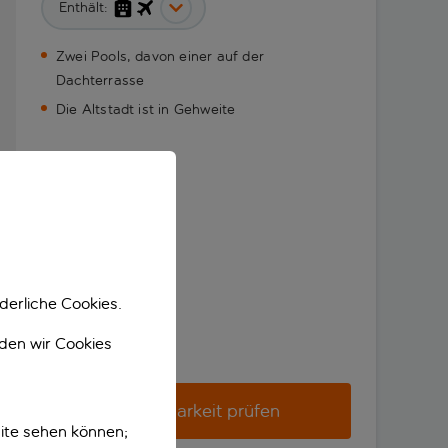
Enthält:
Zwei Pools, davon einer auf der
Dachterrasse
Die Altstadt ist in Gehweite
derliche Cookies.
nden wir Cookies
Verfügbarkeit prüfen
ite sehen können;