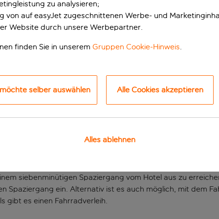
tingleistung zu analysieren;
ung von auf easyJet zugeschnittenen Werbe- und Marketinginha
er Website durch unsere Werbepartner.
onen finden Sie in unserem
Gruppen Cookie-Hinweis
.
 möchte selber auswählen
Alle Cookies akzeptieren
hotel
Alles ablehnen
storischen Gebäude untergebracht, das am zentralen Boulevar
inem siebenminütigen Spaziergang vom Hotel aus zu erreichen
n Spaziergang ein. Alternativ ist es auch möglich, mit dem F
s gibt es einen Fahrradverleih.