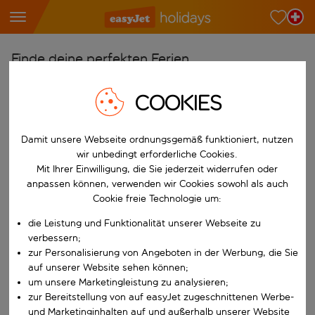
Finde deine perfekten Ferien
Ab
COOKIES
Wähle deine Flughäfen
Beginne mit der Eingabe für die automatische Vervollständigung. W
Nach
Damit unsere Webseite ordnungsgemäß funktioniert, nutzen
wir unbedingt erforderliche Cookies.
Reiseziele finden
Mit Ihrer Einwilligung, die Sie jederzeit widerrufen oder
Beginne mit der Eingabe für die automatische Vervollständigung. W
anpassen können, verwenden wir Cookies sowohl als auch
Wann
Cookie freie Technologie um:
Wähle deine Reisedaten
die Leistung und Funktionalität unserer Webseite zu
W&auml;hle ein Ab- und R&uuml;ckflugdatum aus.
Wer
verbessern;
zur Personalisierung von Angeboten in der Werbung, die Sie
auf unserer Website sehen können;
um unsere Marketingleistung zu analysieren;
zur Bereitstellung von auf easyJet zugeschnittenen Werbe-
Suchen
und Marketinginhalten auf und außerhalb unserer Website