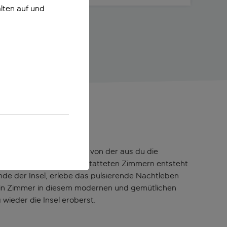
lten auf und
e exzellente Unterkunft, von der aus du die
m Service und gut ausgestatteten Zimmern entsteht
nde der Insel, erlebe das pulsierende Nachtleben
 dein Zimmer in diesem modernen und gemütlichen
wieder die Insel eroberst.