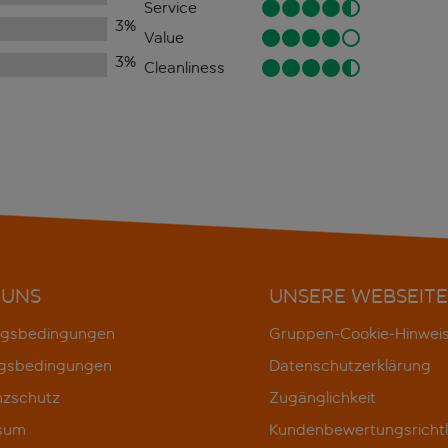
Service
3
%
Value
3
%
Cleanliness
 UNS
UNSERE WEBSEITE
gsbedingungen
Gruppen-Cookie-Hinwei
gsbedingungen
Datenschutzerklärung
nzschutz
Zugänglichkeit
sum
Kundenbewertungsrichtl