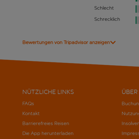
Schlecht
Schrecklich
Bewertungen von Tripadvisor anzeigen
NÜTZLICHE LINKS
ÜBER
FAQs
Buchun
Kontakt
Nutzun
Barrierefreies Reisen
Insolve
Die App herunterladen
Impres