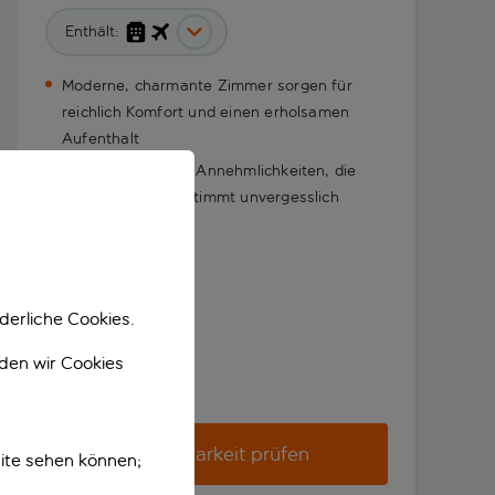
Enthält:
Moderne, charmante Zimmer sorgen für
reichlich Komfort und einen erholsamen
Aufenthalt
Jede Menge toller Annehmlichkeiten, die
deinen Urlaub bestimmt unvergesslich
machen
derliche Cookies.
nden wir Cookies
Verfügbarkeit prüfen
ite sehen können;