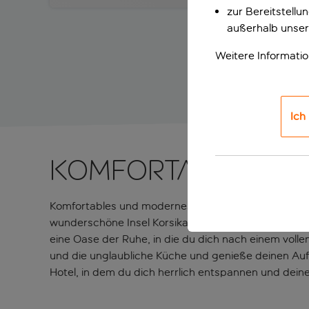
zur Bereitstell
außerhalb unser
Weitere Informati
Ich
Komfortables un
Komfortables und modernes Hotel Dieses in einer fa
wunderschöne Insel Korsika erobern kannst. Durch
eine Oase der Ruhe, in die du dich nach einem voll
und die unglaubliche Küche und genieße deinen Auf
Hotel, in dem du dich herrlich entspannen und dein