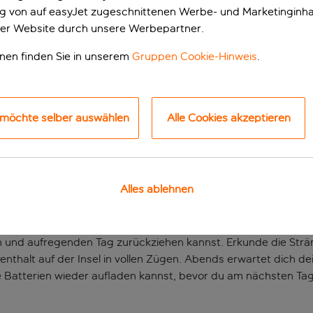
ung von auf easyJet zugeschnittenen Werbe- und Marketinginha
er Website durch unsere Werbepartner.
onen finden Sie in unserem
Gruppen Cookie-Hinweis
.
 möchte selber auswählen
Alle Cookies akzeptieren
d modernes Hotel
Alles ablehnen
szinierenden Gegend von Porto Vecchio gelegene Hotel ist ein
 eine Mischung aus exzellenter Ausstattung, unnachahmliche
en und aufregenden Tag zurückziehen kannst. Erkunde die Strä
enthalt auf der Insel in vollen Zügen. Abends erwartet dich
e Batterien wieder aufladen kannst, bevor du am nächsten Tag 