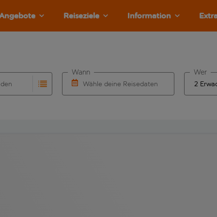
Angebote
Reiseziele
Information
Extr
Wann
Wer
nden
Wähle deine Reisedaten
llständigung. Wenn für den Herkunftsflughafen automatisch v
Eingabe für die automatische Vervollständigung. Wenn für den
W&auml;hle ein Ab- und R&uuml;ckflugdatu