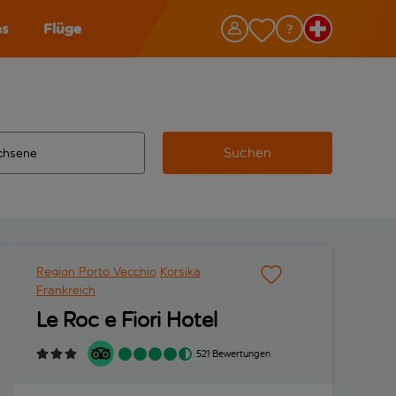
as
Flüge
Suchen
ervollständigte Ergebnisse verfügbar sind, verwende die Tabu
 Zielflughafen automatisch vervollständigte Ergebnisse verfü
m aus.
Region Porto Vecchio
Korsika
Frankreich
Le Roc e Fiori Hotel
521 Bewertungen