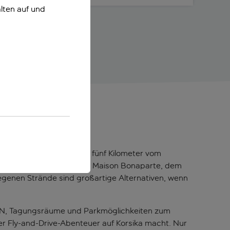
lten auf und
o
den. Das Hotel liegt etwa fünf Kilometer vom
 mit dem Jachthafen, der Maison Bonaparte, dem
egenen Strände sind großartige Alternativen, wenn
WLAN, Tagungsräume und Parkmöglichkeiten zum
er Fly-and-Drive-Abenteuer auf Korsika macht. Nur