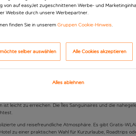
ung von auf easyJet zugeschnittenen Werbe- und Marketinginha
er Website durch unsere Werbepartner.
onen finden Sie in unserem
Gruppen Cookie-Hinweis
.
 möchte selber auswählen
Alle Cookies akzeptieren
Unterkunft in Ajacci
Alles ablehnen
t, um die Hauptstadt Korsikas und die restliche Insel zu erkun
odass du bequem an- und abreisen kannst. Das Stadtzentrum
t leicht zu erreichen. Die Îles Sanguinaires und die nahegel
htest.
plizierte und reisefreundliche Atmosphäre. Es gibt Gratis-
otel zu einer praktischen Wahl für Kurzurlaube, Roadtrips od