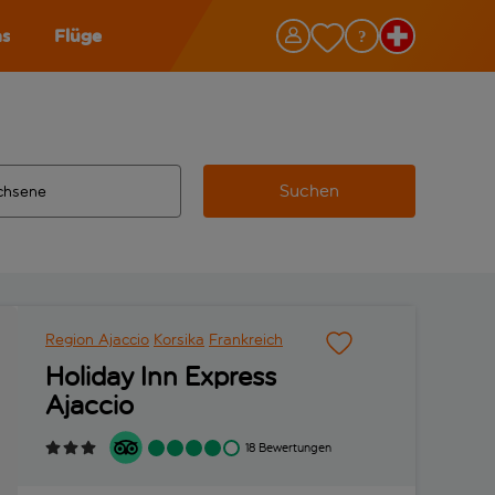
as
Flüge
Suchen
ervollständigte Ergebnisse verfügbar sind, verwende die Tabu
 Zielflughafen automatisch vervollständigte Ergebnisse verfü
m aus.
Region Ajaccio
Korsika
Frankreich
Holiday Inn Express
Ajaccio
18 Bewertungen