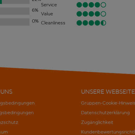
Service
6
%
Value
0
%
Cleanliness
 UNS
UNSERE WEBSEITE
gsbedingungen
Gruppen-Cookie-Hinwei
gsbedingungen
Datenschutzerklärung
nzschutz
Zugänglichkeit
sum
Kundenbewertungsrichtl