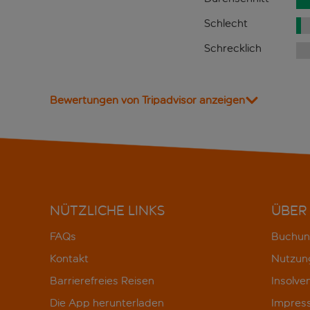
Schlecht
Schrecklich
Bewertungen von Tripadvisor anzeigen
NÜTZLICHE LINKS
ÜBER
FAQs
Buchun
Kontakt
Nutzun
Barrierefreies Reisen
Insolve
Die App herunterladen
Impres