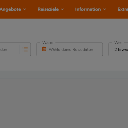
Angebote
Reiseziele
Information
Extr
Wann
Wer
nden
Wähle deine Reisedaten
llständigung. Wenn für den Herkunftsflughafen automatisch v
Eingabe für die automatische Vervollständigung. Wenn für den
W&auml;hle ein Ab- und R&uuml;ckflugdatu