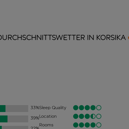
DURCHSCHNITTSWETTER IN
KORSIKA
33
%
Sleep Quality
Location
39
%
Rooms
22
%