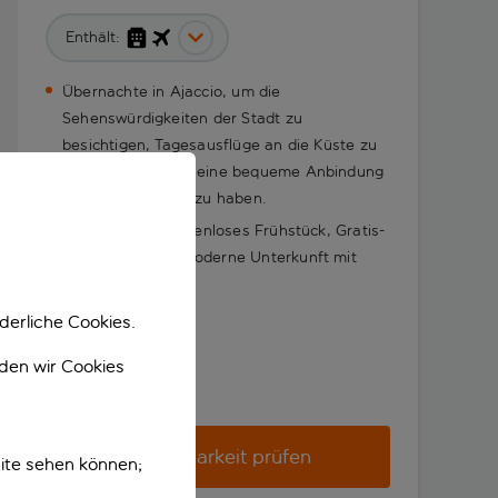
Enthält:
Übernachte in Ajaccio, um die
Sehenswürdigkeiten der Stadt zu
besichtigen, Tagesausflüge an die Küste zu
unternehmen und eine bequeme Anbindung
an den Flughafen zu haben.
Freu dich auf kostenloses Frühstück, Gratis-
WLAN und eine moderne Unterkunft mit
Parkmöglichkeiten
derliche Cookies.
nden wir Cookies
Verfügbarkeit prüfen
ite sehen können;