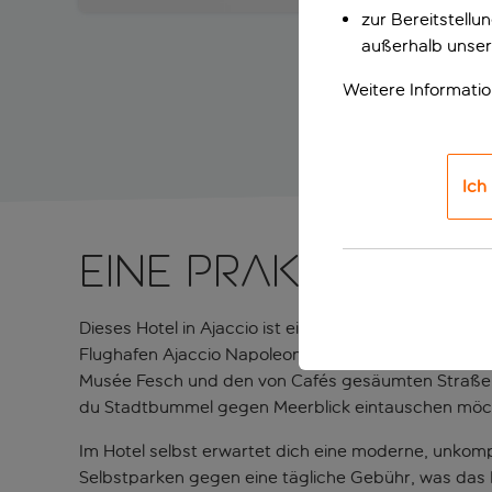
zur Bereitstell
außerhalb unser
Weitere Informati
Ich
Eine praktische 
Dieses Hotel in Ajaccio ist ein idealer Ausgangspunk
Flughafen Ajaccio Napoleon Bonaparte entfernt, s
Musée Fesch und den von Cafés gesäumten Straßen is
du Stadtbummel gegen Meerblick eintauschen möc
Im Hotel selbst erwartet dich eine moderne, unkom
Selbstparken gegen eine tägliche Gebühr, was das H