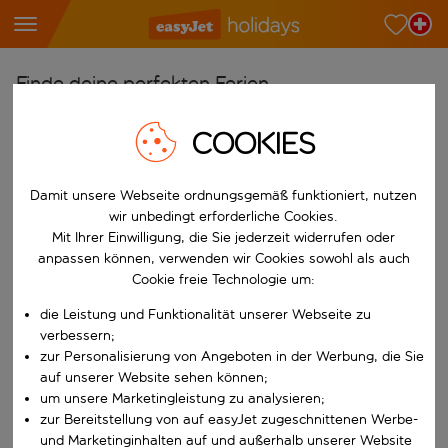
Finde deine perfekten Ferien
Ab
COOKIES
Wähle deine Flughäfen
Beginne mit der Eingabe für die automatische Vervollständigung. W
Damit unsere Webseite ordnungsgemäß funktioniert, nutzen
Nach
wir unbedingt erforderliche Cookies.
Reiseziele finden
Mit Ihrer Einwilligung, die Sie jederzeit widerrufen oder
Beginne mit der Eingabe für die automatische Vervollständigung. W
anpassen können, verwenden wir Cookies sowohl als auch
Wann
Cookie freie Technologie um:
Wähle deine Reisedaten
die Leistung und Funktionalität unserer Webseite zu
W&auml;hle ein Ab- und R&uuml;ckflugdatum aus.
Wer
verbessern;
zur Personalisierung von Angeboten in der Werbung, die Sie
auf unserer Website sehen können;
um unsere Marketingleistung zu analysieren;
zur Bereitstellung von auf easyJet zugeschnittenen Werbe-
Suchen
und Marketinginhalten auf und außerhalb unserer Website