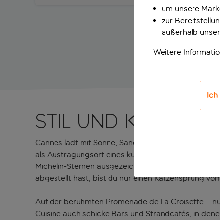
um unsere Marke
zur Bereitstell
außerhalb unser
Weitere Informati
Ich
Stil und Komfort
Cannes lädt mit Sonne, Sand und Meer sowie einer o
als Austragungsort eines kultigen Filmfestivals bek
Michelin-Sternen ausgezeichnet sind, ist er auch e
abgestellt hast, bist du nur einen Katzensprung v
Auf der berühmten Promenade de La Croisette – nu
Cuisine auch schicke Bars und Strandcafés, in dene