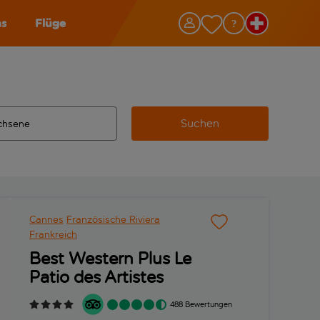
as
Flüge
Suchen
ervollständigte Ergebnisse verfügbar sind, verwende die Tabu
 Zielflughafen automatisch vervollständigte Ergebnisse verfü
m aus.
Cannes
Französische Riviera
Frankreich
Best Western Plus Le
Patio des Artistes
488 Bewertungen