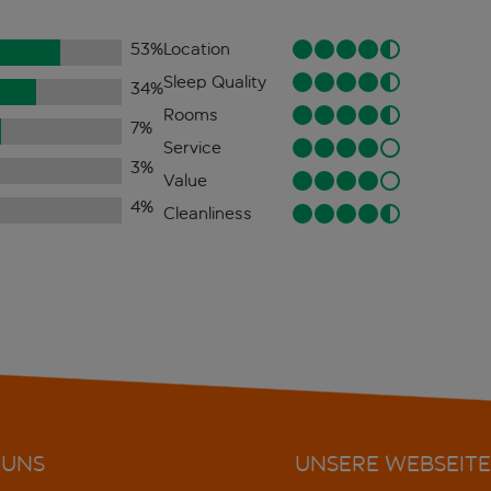
53
%
Location
Sleep Quality
34
%
Rooms
7
%
Service
3
%
Value
4
%
Cleanliness
 UNS
UNSERE WEBSEITE