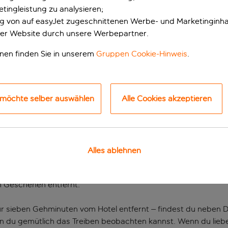
tingleistung zu analysieren;
ung von auf easyJet zugeschnittenen Werbe- und Marketinginha
er Website durch unsere Werbepartner.
onen finden Sie in unserem
Gruppen Cookie-Hinweis
.
 möchte selber auswählen
Alle Cookies akzeptieren
 im Zentrum von Can
rdentlichen Portion Glitzer und Glamour zum Verweilen ein. 
Alles ablehnen
annt. Doch dank der schönen Strände, der luxuriösen Einkaufsm
ine gute Wahl für einen Verwöhnurlaub. Sobald du dein Gepäck 
om Geschehen entfernt.
r sieben Gehminuten vom Hotel entfernt – findest du neben 
n du gemütlich das Treiben beobachten kannst. Wenn du lieber