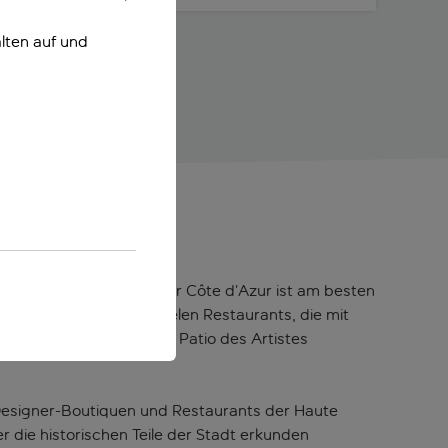
lten auf und
nes
Dieser mondäne Ort an der Côte d’Azur ist am besten
öglichkeiten und der vielen Restaurants, die mit
im Best Western Plus Le Patio des Artistes
Designer-Boutiquen und Restaurants der Haute
 die historischen Teile der Stadt erkunden