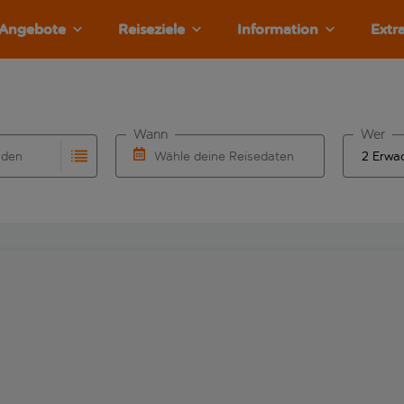
Angebote
Reiseziele
Information
Extr
Wann
Wer
nden
Wähle deine Reisedaten
llständigung. Wenn für den Herkunftsflughafen automatisch v
Eingabe für die automatische Vervollständigung. Wenn für den
W&auml;hle ein Ab- und R&uuml;ckflugdatu