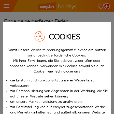
Finde deine perfekten Ferien
Ab
COOKIES
Wähle deine Flughäfen
Beginne mit der Eingabe für die automatische Vervollständigung. W
Damit unsere Webseite ordnungsgemäß funktioniert, nutzen
Nach
wir unbedingt erforderliche Cookies.
Reiseziele finden
Mit Ihrer Einwilligung, die Sie jederzeit widerrufen oder
Beginne mit der Eingabe für die automatische Vervollständigung. W
anpassen können, verwenden wir Cookies sowohl als auch
Wann
Cookie freie Technologie um:
Wähle deine Reisedaten
die Leistung und Funktionalität unserer Webseite zu
W&auml;hle ein Ab- und R&uuml;ckflugdatum aus.
Wer
verbessern;
zur Personalisierung von Angeboten in der Werbung, die Sie
auf unserer Website sehen können;
um unsere Marketingleistung zu analysieren;
zur Bereitstellung von auf easyJet zugeschnittenen Werbe-
Suchen
und Marketinginhalten auf und außerhalb unserer Website