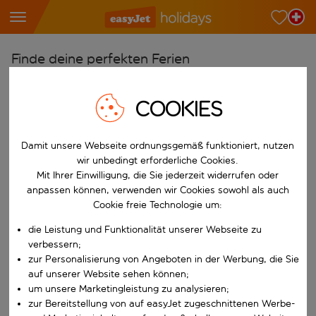
Finde deine perfekten Ferien
Ab
COOKIES
Wähle deine Flughäfen
Beginne mit der Eingabe für die automatische Vervollständigung. W
Nach
Damit unsere Webseite ordnungsgemäß funktioniert, nutzen
Reiseziele finden
wir unbedingt erforderliche Cookies.
Mit Ihrer Einwilligung, die Sie jederzeit widerrufen oder
Beginne mit der Eingabe für die automatische Vervollständigung. W
Wann
anpassen können, verwenden wir Cookies sowohl als auch
Cookie freie Technologie um:
Wähle deine Reisedaten
W&auml;hle ein Ab- und R&uuml;ckflugdatum aus.
die Leistung und Funktionalität unserer Webseite zu
Wer
verbessern;
zur Personalisierung von Angeboten in der Werbung, die Sie
auf unserer Website sehen können;
um unsere Marketingleistung zu analysieren;
Suchen
zur Bereitstellung von auf easyJet zugeschnittenen Werbe-