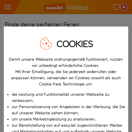
Finde deine perfekten Ferien
Ab
COOKIES
Wähle deine Flughäfen
Beginne mit der Eingabe für die automatische Vervollständigung. W
Nach
Damit unsere Webseite ordnungsgemäß funktioniert, nutzen
wir unbedingt erforderliche Cookies.
Reiseziele finden
Mit Ihrer Einwilligung, die Sie jederzeit widerrufen oder
Beginne mit der Eingabe für die automatische Vervollständigung. W
anpassen können, verwenden wir Cookies sowohl als auch
Wann
Cookie freie Technologie um:
Wähle deine Reisedaten
die Leistung und Funktionalität unserer Webseite zu
W&auml;hle ein Ab- und R&uuml;ckflugdatum aus.
Wer
verbessern;
zur Personalisierung von Angeboten in der Werbung, die Sie
auf unserer Website sehen können;
um unsere Marketingleistung zu analysieren;
Suchen
zur Bereitstellung von auf easyJet zugeschnittenen Werbe-
und Marketinginhalten auf und außerhalb unserer Website