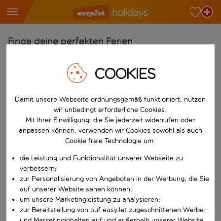
Finde deine perfekten Ferien
Ab
COOKIES
Wähle deine Flughäfen
Beginne mit der Eingabe für die automatische Vervollständigung. W
Nach
Damit unsere Webseite ordnungsgemäß funktioniert, nutzen
wir unbedingt erforderliche Cookies.
Reiseziele finden
Mit Ihrer Einwilligung, die Sie jederzeit widerrufen oder
Beginne mit der Eingabe für die automatische Vervollständigung. W
anpassen können, verwenden wir Cookies sowohl als auch
Wann
Cookie freie Technologie um:
Wähle deine Reisedaten
die Leistung und Funktionalität unserer Webseite zu
W&auml;hle ein Ab- und R&uuml;ckflugdatum aus.
Wer
verbessern;
zur Personalisierung von Angeboten in der Werbung, die Sie
auf unserer Website sehen können;
um unsere Marketingleistung zu analysieren;
zur Bereitstellung von auf easyJet zugeschnittenen Werbe-
Suchen
und Marketinginhalten auf und außerhalb unserer Website