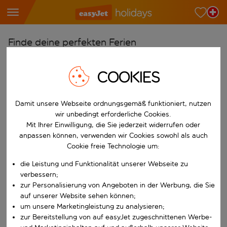
Finde deine perfekten Ferien
Ab
COOKIES
Wähle deine Flughäfen
Beginne mit der Eingabe für die automatische Vervollständigung. W
Nach
Damit unsere Webseite ordnungsgemäß funktioniert, nutzen
Reiseziele finden
wir unbedingt erforderliche Cookies.
Mit Ihrer Einwilligung, die Sie jederzeit widerrufen oder
Beginne mit der Eingabe für die automatische Vervollständigung. W
Wann
anpassen können, verwenden wir Cookies sowohl als auch
Cookie freie Technologie um:
Wähle deine Reisedaten
die Leistung und Funktionalität unserer Webseite zu
W&auml;hle ein Ab- und R&uuml;ckflugdatum aus.
Wer
verbessern;
zur Personalisierung von Angeboten in der Werbung, die Sie
auf unserer Website sehen können;
um unsere Marketingleistung zu analysieren;
Suchen
zur Bereitstellung von auf easyJet zugeschnittenen Werbe-