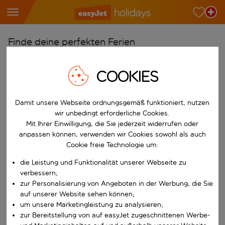
Finde deine perfekten Ferien
Ab
COOKIES
Wähle deine Flughäfen
Beginne mit der Eingabe für die automatische Vervollständigung. W
Nach
Damit unsere Webseite ordnungsgemäß funktioniert, nutzen
Reiseziele finden
wir unbedingt erforderliche Cookies.
Mit Ihrer Einwilligung, die Sie jederzeit widerrufen oder
Beginne mit der Eingabe für die automatische Vervollständigung. W
Wann
anpassen können, verwenden wir Cookies sowohl als auch
Cookie freie Technologie um:
Wähle deine Reisedaten
die Leistung und Funktionalität unserer Webseite zu
W&auml;hle ein Ab- und R&uuml;ckflugdatum aus.
Wer
verbessern;
zur Personalisierung von Angeboten in der Werbung, die Sie
auf unserer Website sehen können;
um unsere Marketingleistung zu analysieren;
Suchen
zur Bereitstellung von auf easyJet zugeschnittenen Werbe-