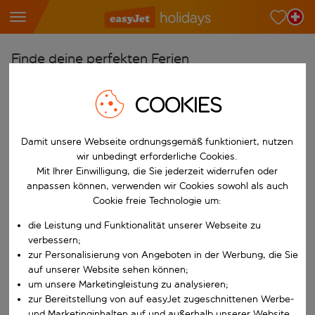
Finde deine perfekten Ferien
Ab
COOKIES
Wähle deine Flughäfen
Beginne mit der Eingabe für die automatische Vervollständigung. W
Nach
Damit unsere Webseite ordnungsgemäß funktioniert, nutzen
wir unbedingt erforderliche Cookies.
Reiseziele finden
Mit Ihrer Einwilligung, die Sie jederzeit widerrufen oder
Beginne mit der Eingabe für die automatische Vervollständigung. W
anpassen können, verwenden wir Cookies sowohl als auch
Wann
Cookie freie Technologie um:
Wähle deine Reisedaten
die Leistung und Funktionalität unserer Webseite zu
W&auml;hle ein Ab- und R&uuml;ckflugdatum aus.
Wer
verbessern;
zur Personalisierung von Angeboten in der Werbung, die Sie
auf unserer Website sehen können;
um unsere Marketingleistung zu analysieren;
zur Bereitstellung von auf easyJet zugeschnittenen Werbe-
Suchen
und Marketinginhalten auf und außerhalb unserer Website