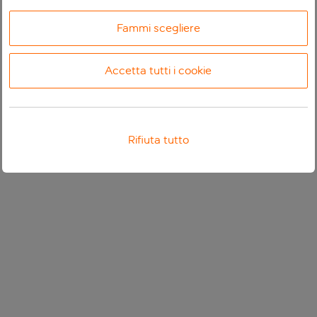
Fammi scegliere
Accetta tutti i cookie
Rifiuta tutto