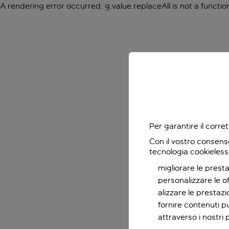
A rendering error occurred:
g.value.replaceAll is not a functio
Per garantire il corr
Con il vostro consens
tecnologia cookieless
migliorare le presta
personalizzare le o
alizzare le prestaz
fornire contenuti pu
attraverso i nostri 