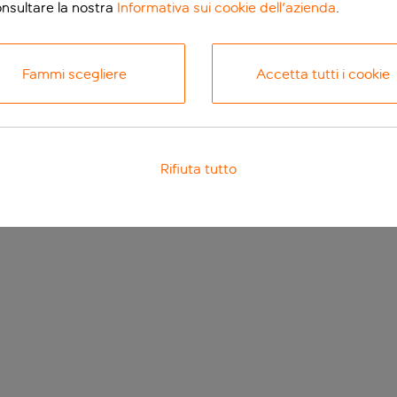
onsultare la nostra
Informativa sui cookie dell'azienda
.
Fammi scegliere
Accetta tutti i cookie
Rifiuta tutto