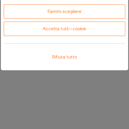
Fammi scegliere
Accetta tutti i cookie
Rifiuta tutto