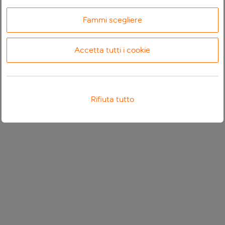
Fammi scegliere
Accetta tutti i cookie
Rifiuta tutto