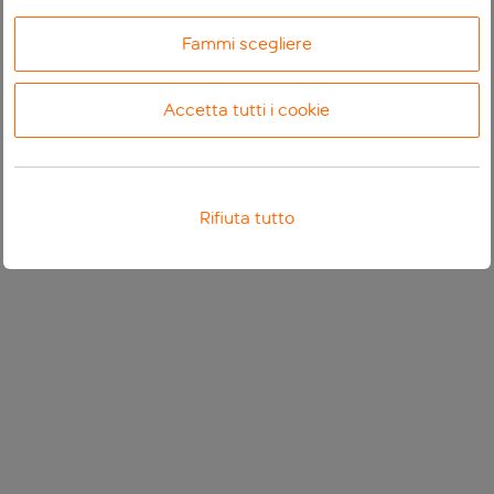
Fammi scegliere
Accetta tutti i cookie
Rifiuta tutto