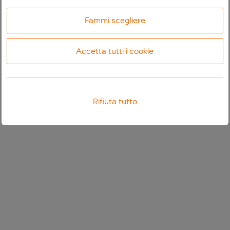
Fammi scegliere
Accetta tutti i cookie
Rifiuta tutto