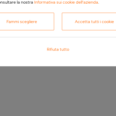
onsultare la nostra
Informativa sui cookie dell'azienda
.
Fammi scegliere
Accetta tutti i cookie
Rifiuta tutto