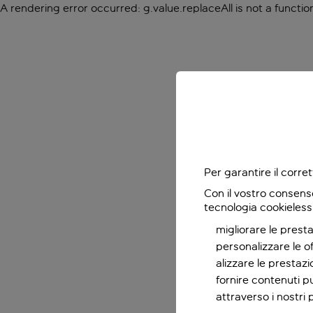
A rendering error occurred:
g.value.replaceAll is not a functio
Per garantire il corr
Con il vostro consens
tecnologia cookieless
migliorare le presta
personalizzare le o
alizzare le prestaz
fornire contenuti pu
attraverso i nostri 