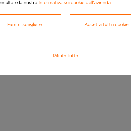
onsultare la nostra
Informativa sui cookie dell'azienda
.
Fammi scegliere
Accetta tutti i cookie
Rifiuta tutto