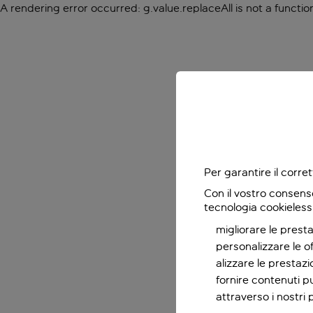
A rendering error occurred:
g.value.replaceAll is not a functio
Per garantire il corr
Con il vostro consens
tecnologia cookieless
migliorare le presta
personalizzare le o
alizzare le prestaz
fornire contenuti pu
attraverso i nostri 